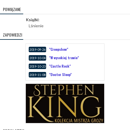
POWIĄZANE
Książki:
Lśnienie
ZAPOWIEDZI
"Creepshow"
2019-09-26
"W wysokiej trawie"
2019-10-04
"Castle Rock"
2019-10-23
"Doctor Sleep"
2019-11-08