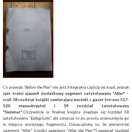
Co prawda "
Before the Play
" nie jest integralną częścią tej kopii, jednak
spis treści ujawnił dodatkowy segment zatytułowany "
After
" -
czyli 58 rozdział książki zawierający wycinki z gazet (strony 517-
520 manuskryptu) i 59 rozdział zatutułowany
"Summer"
.Oczywiście w finalnej książce znajduje się rozdział 58
zatytułowany "
Epilog/Lato
", ale oznacza to po prostu przesunięcie go
w miejsce wyciętego fragmentu. Oznaczałoby to, że pierwotnie
segment "
After
" (czyżby zaginiony "
After the Play
"?) zawierał rozdział