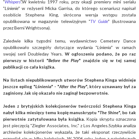
"
Whispers
".W kwietniu 1997 roku, przy okazji premiery mini serialu
"
Lśnienie
" w reżyserii Micka Garrisa, do którego scenariusz napisał
osobiście Stephena King, skrócona wersja wstępu została
opublikowana w magazynie telewizyjnym "
TV Guide
" (ilustrowana
przez Berni Wrightsona).
Zaledwie kilka tygodni temu, wydawnictwo Cemetery Dance
opublikowało szczegóły dotyczące wydania "
Lśnienia
" w ramach
swojej serii Doubleday Years.
W ogłoszeniu podano, że po raz
pierwszy w historii "
Before the Play
" znajdzie się w tej samej
publikacji co cała książka.
Na listach niepublikowanych utworów Stephena Kinga widnieje
jeszcze epilog "
Lśnienia
" - "
After the Play
", który uznawany był za
zaginiony. Jak się okazało nie zaginął bezpowrotnie.
Jeden z brytyjskich kolekcjonerów twórczości Stephena Kinga
nabył kilka miesięcy temu kopię manuskryptu "
The Shine
", bo tak
pierwotnie zatytułowana była książka.
Kopia skryptu oznaczona
jest pieczęcią "Ziegler Associates, Inc." z Los Angeles.Szybka analiza
archiwów kolekcjonerów wykazała, że taki eksponat rzeczywiście
przewijał się w kilku kolekcjach. W 2006 roku jeden z największych