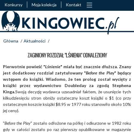
Konkursy
Moja kolekcja
Kontakt
Główna
/
Aktualności
/
ZAGINIONY ROZDZIAŁ "LŚNIENIA" ODNALEZIONY
Pierwotnie powieść "
Lśnienie
" miała być znacznie dłuższa. Znany
jest dodatkowy rozdział zatytułowany "
Before the Pla
y" będący
wstępem do książki. Wiadomo, że ten prolog został wycięty z
książki przez wydawnictwo Doubleday za zgodą Stephena
Kinga.
Swoją decyzję wydawca uzasadniał faktem, że usunięcie tych
kilkudziesięciu stron obniży ostateczny koszt książki o $1 (co przy
ostatecznym koszcie książki $8.95 w 1977 roku stanowiło około 10%
jej ceny).
"
Before the Play
" zostało odłożone na półkę i odkurzone w 1982 roku
gdy w całości zostało po raz pierwszy opublikowane w magazynie