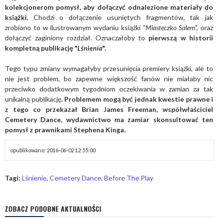
kolekcjonerom pomysł, aby dołączyć odnalezione materiały do
książki.
Chodzi o dołączenie usuniętych fragmentów, tak jak
zrobiono to w ilustrowanym wydaniu książki "
Miasteczko Salem
", oraz
dołączyć zaginiony rozdział. Oznaczałoby to
pierwszą w historii
kompletną publikację "
Lśnienia
".
Tego typu zmiany wymagałyby przesunięcia premiery książki, ale to
nie jest problem, bo zapewne większość fanów nie miałaby nic
przeciwko dodatkowym tygodniom oczekiwania w zamian za tak
unikalną publikację.
Problemem mogą być jednak kwestie prawne i
z tego co przekazał Brian James Freeman, współwłaściciel
Cemetery Dance, wydawnictwo ma zamiar skonsultować ten
pomysł z prawnikami Stephena Kinga.
opublikowano: 2016-06-02 12:55:00
Tagi:
Lśnienie
,
Cemetery Dance
,
Before The Play
ZOBACZ PODOBNE AKTUALNOŚCI