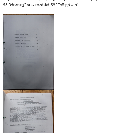
58 "
Newslog
" oraz rozdział 59 "
Epilog/Lato
".