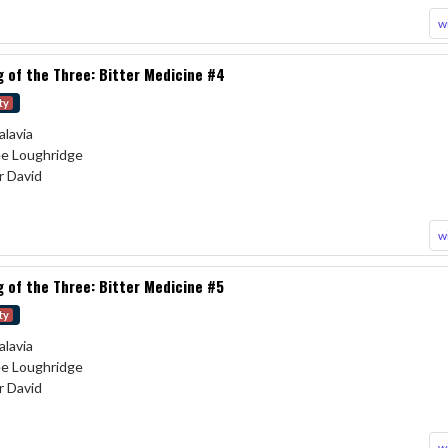
w
 of the Three: Bitter Medicine #4
ty
alavia
Lee Loughridge
r David
w
 of the Three: Bitter Medicine #5
ty
alavia
Lee Loughridge
r David
w