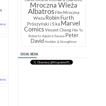
Mroczna Wieża
Albatros
ię -
Film Mroczna
Robin Furth
Wieża
Marvel
Prószyński i S ka
ięcej
Comics
Vincent Chong
Film To
Peter
Roberto Aguirre Sacasa
David
Hodder & Stoughton
SOCIAL MEDIA
ięcej