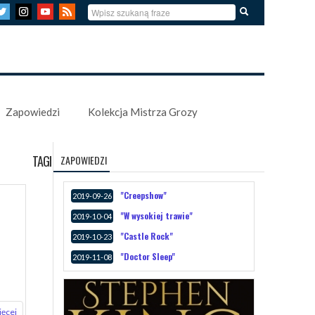
Zapowiedzi
Kolekcja Mistrza Grozy
TAGI
ZAPOWIEDZI
"Creepshow"
2019-09-26
"W wysokiej trawie"
2019-10-04
"Castle Rock"
2019-10-23
"Doctor Sleep"
2019-11-08
ięcej