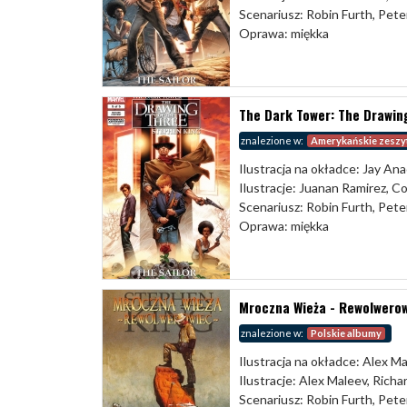
Scenariusz: Robin Furth, Pete
Oprawa: miękka
The Dark Tower: The Drawing
znalezione w:
Amerykańskie zeszy
Ilustracja na okładce: Jay Ana
Ilustracje: Juanan Ramirez, C
Scenariusz: Robin Furth, Pete
Oprawa: miękka
Mroczna Wieża - Rewolwerowi
znalezione w:
Polskie albumy
Ilustracja na okładce: Alex M
Ilustracje: Alex Maleev, Rich
Scenariusz: Robin Furth, Pete