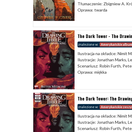
Tłumaczenie: Zbigniew A. Król
Oprawa: twarda
The Dark Tower - The Drawin
znalezione w:
Amerykańskie albu
Ilustracja na okładce: Nimit M
Ilustracje: Jonathan Marks, 
Scenariusz: Robin Furth, Pete
Oprawa: miękka
The Dark Tower: The Drawing
znalezione w:
Amerykańskie zeszy
Ilustracja na okładce: Nimit M
Ilustracje: Jonathan Marks, 
Scenariusz: Robin Furth, Pete