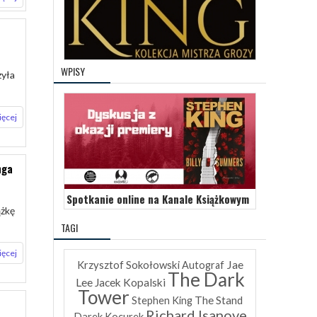
WPISY
zyła
ięcej
nga
Spotkanie online na Kanale Książkowym
żkę
TAGI
ięcej
Jae
Krzysztof Sokołowski
Autograf
The Dark
Lee
Jacek Kopalski
Tower
The Stand
Stephen King
Richard Isanove
Darek Kocurek