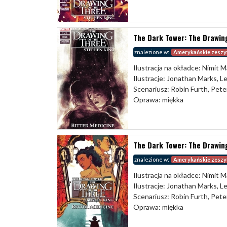
The Dark Tower: The Drawing
znalezione w:
Amerykańskie zeszy
Ilustracja na okładce: Nimit M
Ilustracje: Jonathan Marks, 
Scenariusz: Robin Furth, Pete
Oprawa: miękka
The Dark Tower: The Drawing
znalezione w:
Amerykańskie zeszy
Ilustracja na okładce: Nimit M
Ilustracje: Jonathan Marks, 
Scenariusz: Robin Furth, Pete
Oprawa: miękka