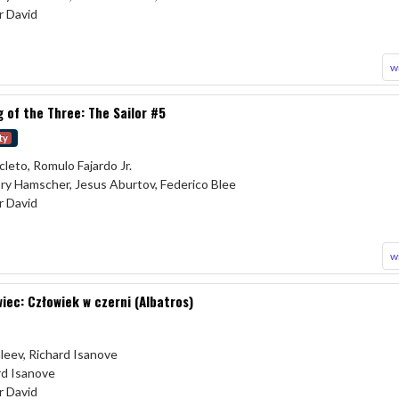
r David
w
 of the Three: The Sailor #5
ty
cleto, Romulo Fajardo Jr.
ory Hamscher, Jesus Aburtov, Federico Blee
r David
w
ec: Człowiek w czerni (Albatros)
aleev, Richard Isanove
ard Isanove
r David