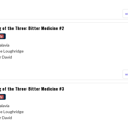
w
 of the Three: Bitter Medicine #2
ty
alavia
Lee Loughridge
r David
w
 of the Three: Bitter Medicine #3
ty
alavia
Lee Loughridge
r David