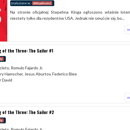
znalezione w:
Aktualności
Na stronie oficjalnej Stepehna Kinga ogłoszono właśnie loter
niestety tylko dla rezydentów USA. Jednak nie smućcie się, bo...
w
 of the Three: The Sailor #1
ty
cleto, Romulo Fajardo Jr.
ory Hamscher, Jesus Aburtov, Federico Blee
r David
w
 of the Three: The Sailor #2
ty
cleto, Romulo Fajardo Jr.