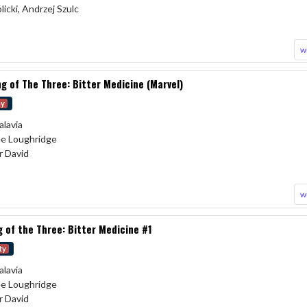
icki, Andrzej Szulc
w
g of The Three: Bitter Medicine (Marvel)
my
alavia
Lee Loughridge
r David
w
 of the Three: Bitter Medicine #1
ty
alavia
Lee Loughridge
r David