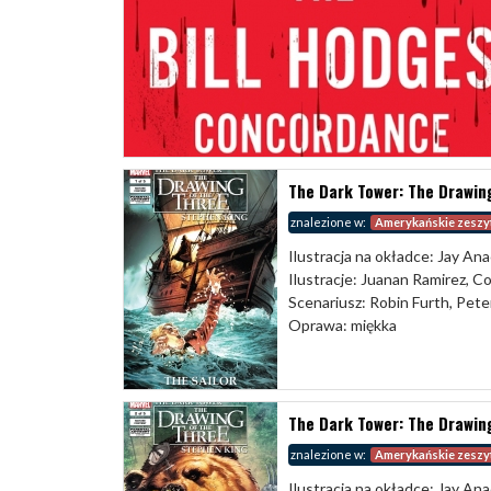
The Dark Tower: The Drawing
znalezione w:
Amerykańskie zeszy
Ilustracja na okładce: Jay Ana
Ilustracje: Juanan Ramirez, C
Scenariusz: Robin Furth, Pete
Oprawa: miękka
The Dark Tower: The Drawing
znalezione w:
Amerykańskie zeszy
Ilustracja na okładce: Jay Ana