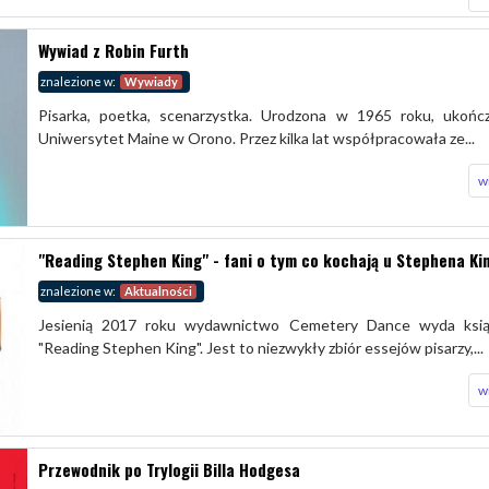
Wywiad z Robin Furth
znalezione w:
Wywiady
Pisarka, poetka, scenarzystka. Urodzona w 1965 roku, ukońc
Uniwersytet Maine w Orono. Przez kilka lat współpracowała ze...
w
"Reading Stephen King" - fani o tym co kochają u Stephena Ki
znalezione w:
Aktualności
Jesienią 2017 roku wydawnictwo Cemetery Dance wyda ksią
"Reading Stephen King". Jest to niezwykły zbiór essejów pisarzy,...
w
Przewodnik po Trylogii Billa Hodgesa