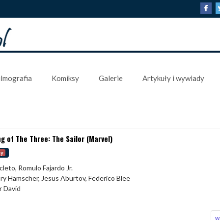
ilmografia
Komiksy
Galerie
Artykuły i wywiady
g of The Three: The Sailor (Marvel)
my
cleto, Romulo Fajardo Jr.
ory Hamscher, Jesus Aburtov, Federico Blee
r David
w