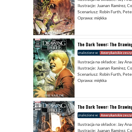
Ilustracje: Juanan Ramirez, C
Scenariusz: Robin Furth, Pete
Oprawa: miękka
The Dark Tower: The Drawing
znalezione w:
Amerykańskie zeszy
Ilustracja na okładce: Jay Ana
Ilustracje: Juanan Ramirez, C
Scenariusz: Robin Furth, Pete
Oprawa: miękka
The Dark Tower: The Drawing
znalezione w:
Amerykańskie zeszy
Ilustracja na okładce: Jay Ana
Ilustracje: Juanan Ramirez, C