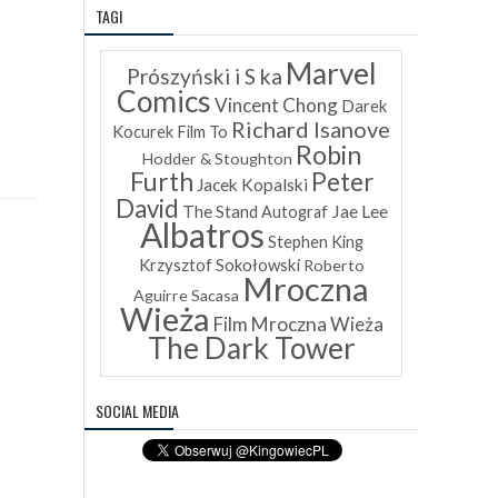
TAGI
Marvel
Prószyński i S ka
Comics
Vincent Chong
Darek
Richard Isanove
Kocurek
Film To
Robin
Hodder & Stoughton
Furth
Peter
Jacek Kopalski
David
Jae Lee
The Stand
Autograf
Albatros
Stephen King
Krzysztof Sokołowski
Roberto
Mroczna
Aguirre Sacasa
Wieża
Film Mroczna Wieża
The Dark Tower
SOCIAL MEDIA