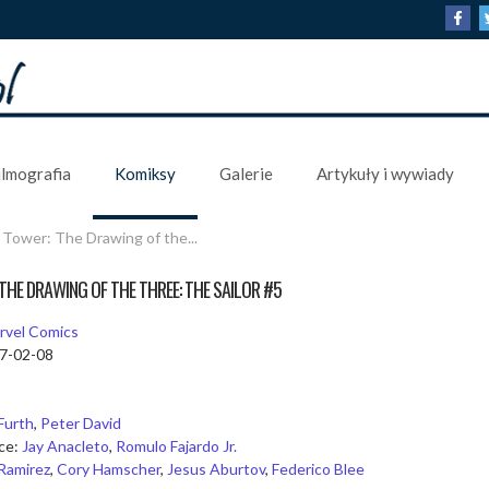
ilmografia
Komiksy
Galerie
Artykuły i wywiady
Tower: The Drawing of the...
THE DRAWING OF THE THREE: THE SAILOR #5
rvel Comics
17-02-08
Furth
,
Peter David
dce:
Jay Anacleto
,
Romulo Fajardo Jr.
Ramirez
,
Cory Hamscher
,
Jesus Aburtov
,
Federico Blee