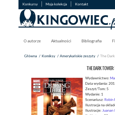
Konkursy
Moja kolekcja
Kontakt
O autorze
Aktualności
Bibliografia
F
Główna
/
Komiksy
/
Amerykańskie zeszyty
/
The Dark 
THE DARK TOWER: 
Wydawnictwo:
Ma
Data wydania: 20
Zeszyt/Tom: 5
Wydanie: 1
Scenariusz:
Robin 
Ilustracja na okła
Ilustracje:
Juanan 