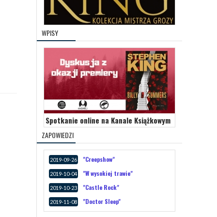
WPISY
Spotkanie online na Kanale Książkowym
ZAPOWIEDZI
"Creepshow"
2019-09-26
"W wysokiej trawie"
2019-10-04
"Castle Rock"
2019-10-23
"Doctor Sleep"
2019-11-08