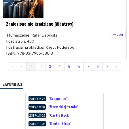
Znalezione nie kradzione (Albatros)
więcej
Tłumaczenie: Rafał Lisowski
Ilość stron: 480
Ilustracja na okładce: Rhett Podersoo
ISBN: 978-83-7985-580-3
«
<
1
2
3
4
5
6
7
8
>
»
ZAPOWIEDZI
"Creepshow"
2019-09-26
"W wysokiej trawie"
2019-10-04
"Castle Rock"
2019-10-23
"Doctor Sleep"
2019-11-08