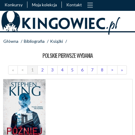
Konkursy
Moja kolekcja
Kontakt
Główna
/
Bibliografia
/
Książki
/
POLSKIE PIERWSZE WYDANIA
«
<
1
2
3
4
5
6
7
8
>
»