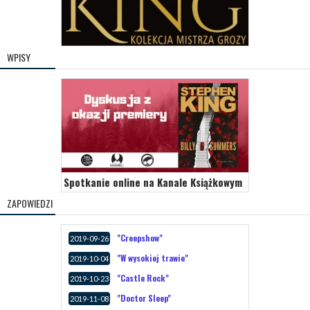
WPISY
Spotkanie online na Kanale Książkowym
ZAPOWIEDZI
"Creepshow"
2019-09-26
"W wysokiej trawie"
2019-10-04
"Castle Rock"
2019-10-23
"Doctor Sleep"
2019-11-08