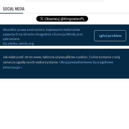
SOCIAL MEDIA
Wszelkie prawa zastrzeżone, kopiowanie materiałów
zawartych na stronie niezgodnie z licencją Windu jest
zgłoś problem
zabronione.
Na silniku:
windu.org
Jak większość stron www, także ta używa plików cookies :) a korzystanie z niej
oznacza zgodę na ich wykorzystanie.
Ukryj powiadomienie
Szczegółowe
informacje »