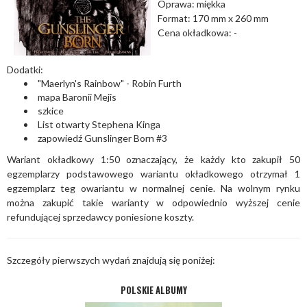
Oprawa: miękka
Format: 170 mm x 260 mm
Cena okładkowa: -
Dodatki:
"Maerlyn's Rainbow" - Robin Furth
mapa Baronii Mejis
szkice
List otwarty Stephena Kinga
zapowiedź Gunslinger Born #3
Wariant okładkowy 1:50 oznaczający, że każdy kto zakupił 50
egzemplarzy podstawowego wariantu okładkowego otrzymał 1
egzemplarz teg owariantu w normalnej cenie. Na wolnym rynku
można zakupić takie warianty w odpowiednio wyższej cenie
refundującej sprzedawcy poniesione koszty.
Szczegóły pierwszych wydań znajdują się poniżej:
POLSKIE ALBUMY