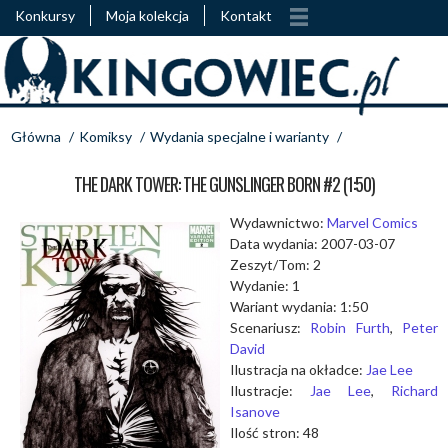
Konkursy
Moja kolekcja
Kontakt
Główna
/
Komiksy
/
Wydania specjalne i warianty
/
THE DARK TOWER: THE GUNSLINGER BORN #2 (1:50)
Wydawnictwo:
Marvel Comics
Data wydania: 2007-03-07
Zeszyt/Tom: 2
Wydanie: 1
Wariant wydania: 1:50
Scenariusz:
Robin Furth
,
Peter
David
Ilustracja na okładce:
Jae Lee
Ilustracje:
Jae Lee
,
Richard
Isanove
Ilość stron: 48