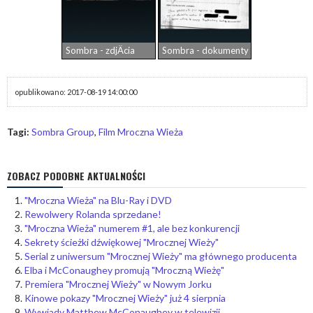
Sombra - zdjÄcia
Sombra - dokumenty
opublikowano: 2017-08-19 14:00:00
Tagi:
Sombra Group
,
Film Mroczna Wieża
ZOBACZ PODOBNE AKTUALNOŚCI
"Mroczna Wieża" na Blu-Ray i DVD
Rewolwery Rolanda sprzedane!
"Mroczna Wieża" numerem #1, ale bez konkurencji
Sekrety ścieżki dźwiękowej "Mrocznej Wieży"
Serial z uniwersum "Mrocznej Wieży" ma głównego producenta
Elba i McConaughey promują "Mroczną Wieżę"
Premiera "Mrocznej Wieży" w Nowym Jorku
Kinowe pokazy "Mrocznej Wieży" już 4 sierpnia
Wywiady Matthew McConaughey w telewizji