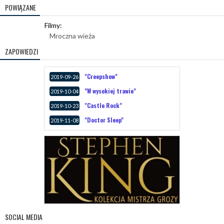
POWIĄZANE
Filmy:
Mroczna wieża
ZAPOWIEDZI
"Creepshow"
2019-09-26
"W wysokiej trawie"
2019-10-04
"Castle Rock"
2019-10-23
"Doctor Sleep"
2019-11-08
SOCIAL MEDIA