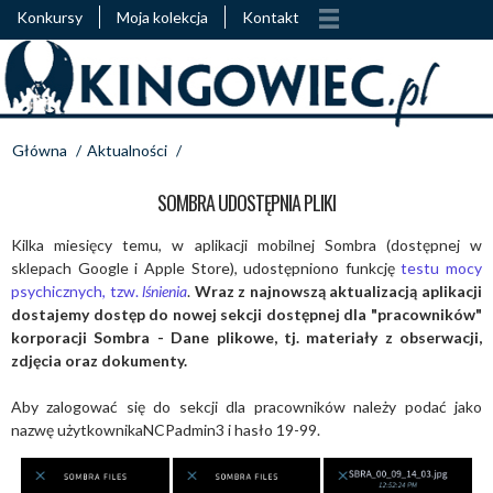
Konkursy
Moja kolekcja
Kontakt
Główna
/
Aktualności
/
SOMBRA UDOSTĘPNIA PLIKI
Kilka miesięcy temu, w aplikacji mobilnej Sombra (dostępnej w
sklepach Google i Apple Store), udostępniono funkcję
testu mocy
psychicznych, tzw.
lśnienia
.
Wraz z najnowszą aktualizacją aplikacji
dostajemy dostęp do nowej sekcji dostępnej dla "pracowników"
korporacji Sombra - Dane plikowe, tj. materiały z obserwacji,
zdjęcia oraz dokumenty.
Aby zalogować się do sekcji dla pracowników należy podać jako
nazwę użytkownikaNCPadmin3 i hasło 19-99.