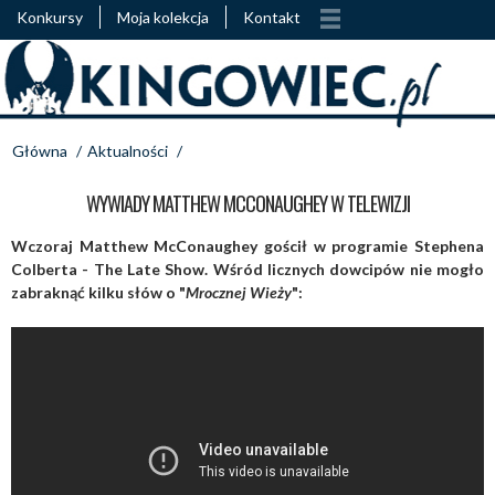
Konkursy
Moja kolekcja
Kontakt
Główna
/
Aktualności
/
WYWIADY MATTHEW MCCONAUGHEY W TELEWIZJI
Wczoraj Matthew McConaughey gościł w programie Stephena
Colberta - The Late Show. Wśród licznych dowcipów nie mogło
zabraknąć kilku słów o "
Mrocznej Wieży
":