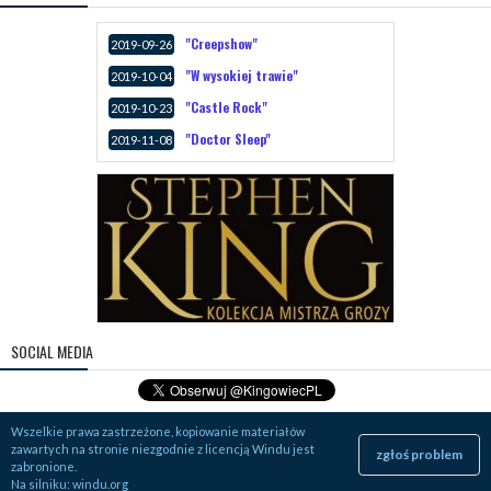
"Creepshow"
2019-09-26
"W wysokiej trawie"
2019-10-04
"Castle Rock"
2019-10-23
"Doctor Sleep"
2019-11-08
SOCIAL MEDIA
Wszelkie prawa zastrzeżone, kopiowanie materiałów
zawartych na stronie niezgodnie z licencją Windu jest
zgłoś problem
zabronione.
Na silniku:
windu.org