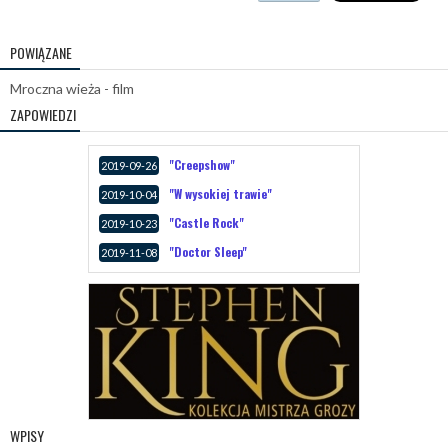
POWIĄZANE
Mroczna wieża - film
ZAPOWIEDZI
"Creepshow"
2019-09-26
"W wysokiej trawie"
2019-10-04
"Castle Rock"
2019-10-23
"Doctor Sleep"
2019-11-08
WPISY