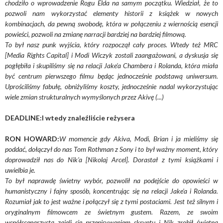
chodziło o wprowadzenie Rogu Elda na samym początku. Wiedział, że to
pozwoli nam wykorzystać elementy historii z książek w nowych
kombinacjach, da pewną swobodę, która w połączeniu z wiernością esencji
powieści, pozwoli na zmianę narracji bardziej na bardziej filmową.
To był nasz punk wyjścia, który rozpoczął cały proces. Wtedy też MRC
[Media Rights Capital] i Modi Wiczyk zostali zaangażowani, a dyskusja się
pogłębiła i skupiliśmy się na relacji Jake'a Chambera i Rolanda, która miała
być centrum pierwszego filmu będąc jednocześnie podstawą uniwersum.
Uprościliśmy fabułę, obniżyliśmy koszty, jednocześnie nadal wykorzystując
wiele zmian strukturalnych wymyślonych przez Akivę (...)
DEADLINE:I wtedy znaleźliście reżysera
RON HOWARD:
W momencie gdy Akiva, Modi, Brian i ja mieliśmy się
poddać, dołączył do nas Tom Rothman z Sony i to był ważny moment, który
doprowadził nas do Nik'a [Nikolaj Arcel]. Dorastał z tymi książkami i
uwielbia je.
To był naprawdę świetny wybór, pozwolił na podejście do opowieści w
humanistyczny i fajny sposób, koncentrując się na relacji Jake'a i Rolanda.
Rozumiał jak to jest ważne i połączył się z tymi postaciami. Jest też silnym i
oryginalnym filmowcem ze świetnym gustem. Razem, ze swoim
współscenarzystą zajęli się przepisywaniem skryptu i Nik zrobił świetną