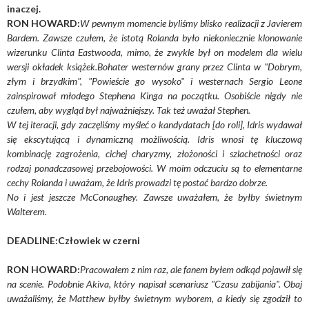
inaczej.
RON HOWARD:
W pewnym momencie byliśmy blisko realizacji z Javierem
Bardem. Zawsze czułem, że istotą Rolanda było niekoniecznie klonowanie
wizerunku Clinta Eastwooda, mimo, że zwykle był on modelem dla wielu
wersji okładek książek.Bohater westernów grany przez Clinta w "Dobrym,
złym i brzydkim", "Powieście go wysoko" i westernach Sergio Leone
zainspirował młodego Stephena Kinga na początku. Osobiście nigdy nie
czułem, aby wygląd był najważniejszy. Tak też uważał Stephen.
W tej iteracji, gdy zaczęliśmy myśleć o kandydatach [do roli], Idris wydawał
się ekscytującą i dynamiczną możliwością. Idris wnosi tę kluczową
kombinację zagrożenia, cichej charyzmy, złożoności i szlachetności oraz
rodzaj ponadczasowej przebojowości. W moim odczuciu są to elementarne
cechy Rolanda i uważam, że Idris prowadzi tę postać bardzo dobrze.
No i jest jeszcze McConaughey. Zawsze uważałem, że byłby świetnym
Walterem.
DEADLINE:Człowiek w czerni
RON HOWARD:
Pracowałem z nim raz, ale fanem byłem odkąd pojawił się
na scenie. Podobnie Akiva, który napisał scenariusz "Czasu zabijania". Obaj
uważaliśmy, że Matthew byłby świetnym wyborem, a kiedy się zgodził to