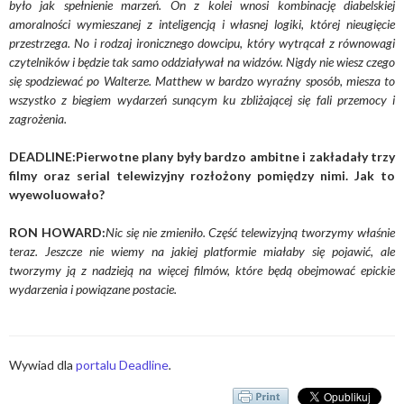
było jak spełnienie marzeń. On z kolei wnosi kombinację diabelskiej
amoralności wymieszanej z inteligencją i własnej logiki, której nieugięcie
przestrzega. No i rodzaj ironicznego dowcipu, który wytrącał z równowagi
czytelników i będzie tak samo oddziaływał na widzów. Nigdy nie wiesz czego
się spodziewać po Walterze. Matthew w bardzo wyraźny sposób, miesza to
wszystko z biegiem wydarzeń sunącym ku zbliżającej się fali przemocy i
zagrożenia.
DEADLINE:Pierwotne plany były bardzo ambitne i zakładały trzy
filmy oraz serial telewizyjny rozłożony pomiędzy nimi. Jak to
wyewoluowało?
RON HOWARD:
Nic się nie zmieniło. Część telewizyjną tworzymy właśnie
teraz. Jeszcze nie wiemy na jakiej platformie miałaby się pojawić, ale
tworzymy ją z nadzieją na więcej filmów, które będą obejmować epickie
wydarzenia i powiązane postacie.
Wywiad dla
portalu Deadline
.