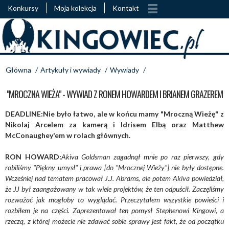
Konkursy
Moja kolekcja
Kontakt
Główna
/
Artykuły i wywiady
/
Wywiady
/
"MROCZNA WIEŻA" - WYWIAD Z RONEM HOWARDEM I BRIANEM GRAZEREM
DEADLINE:Nie było łatwo, ale w końcu mamy "Mroczną Wieżę" z
Nikolaj Arcelem za kamerą i Idrisem Elbą oraz Matthew
McConaughey'em w rolach głównych.
RON HOWARD:
Akiva Goldsman zagadnął mnie po raz pierwszy, gdy
robiliśmy "Piękny umysł" i prawa [do "Mrocznej Wieży"] nie były dostępne.
Wcześniej nad tematem pracował J.J. Abrams, ale potem Akiva powiedział,
że JJ był zaangażowany w tak wiele projektów, że ten odpuścił. Zaczęliśmy
rozważać jak mogłoby to wyglądać. Przeczytałem wszystkie powieści i
rozbiłem je na części. Zaprezentował ten pomysł Stephenowi Kingowi, a
rzeczą, z której możecie nie zdawać sobie sprawy jest fakt, że od początku