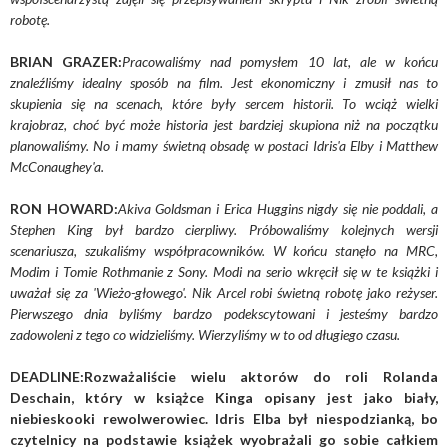
robotę.
BRIAN GRAZER:
Pracowaliśmy nad pomysłem 10 lat, ale w końcu
znaleźliśmy idealny sposób na film. Jest ekonomiczny i zmusił nas to
skupienia się na scenach, które były sercem historii. To wciąż wielki
krajobraz, choć być może historia jest bardziej skupiona niż na początku
planowaliśmy. No i mamy świetną obsadę w postaci Idris'a Elby i Matthew
McConaughey'a.
RON HOWARD:
Akiva Goldsman i Erica Huggins nigdy się nie poddali, a
Stephen King był bardzo cierpliwy. Próbowaliśmy kolejnych wersji
scenariusza, szukaliśmy współpracowników. W końcu stanęło na MRC,
Modim i Tomie Rothmanie z Sony. Modi na serio wkręcił się w te książki i
uważał się za 'Wieżo-głowego'. Nik Arcel robi świetną robotę jako reżyser.
Pierwszego dnia byliśmy bardzo podekscytowani i jesteśmy bardzo
zadowoleni z tego co widzieliśmy. Wierzyliśmy w to od długiego czasu.
DEADLINE:Rozważaliście wielu aktorów do roli Rolanda
Deschain, który w książce Kinga opisany jest jako biały,
niebieskooki rewolwerowiec. Idris Elba był niespodzianką, bo
czytelnicy na podstawie książek wyobrażali go sobie całkiem