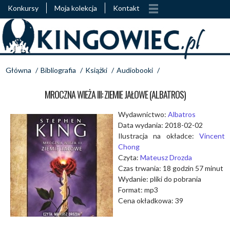
Konkursy
Moja kolekcja
Kontakt
Główna
/
Bibliografia
/
Książki
/
Audiobooki
/
MROCZNA WIEŻA III: ZIEMIE JAŁOWE (ALBATROS)
Wydawnictwo:
Albatros
Data wydania: 2018-02-02
Ilustracja na okładce:
Vincent
Chong
Czyta:
Mateusz Drozda
Czas trwania: 18 godzin 57 minut
Wydanie: pliki do pobrania
Format: mp3
Cena okładkowa: 39