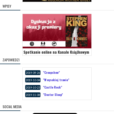
WPISY
Spotkanie online na Kanale Książkowym
ZAPOWIEDZI
"Creepshow"
2019-09-26
"W wysokiej trawie"
2019-10-04
"Castle Rock"
2019-10-23
"Doctor Sleep"
2019-11-08
SOCIAL MEDIA