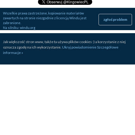
Wszelkie prawa zastrzeżone, kopiowanie materiałów
zawartych na stronie niezgodnie z licencją Windu jest
zgłoś problem
zabronione.
Na silniku:
windu.org
Jak większość stron www, także ta używa plików cookies :) a korzystanie z niej
oznacza zgodę na ich wykorzystanie.
Ukryj powiadomienie
Szczegółowe
informacje »