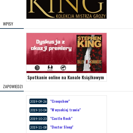
WPISY
Spotkanie online na Kanale Książkowym
ZAPOWIEDZI
"Creepshow"
2019-09-26
"W wysokiej trawie"
2019-10-04
"Castle Rock"
2019-10-23
"Doctor Sleep"
2019-11-08