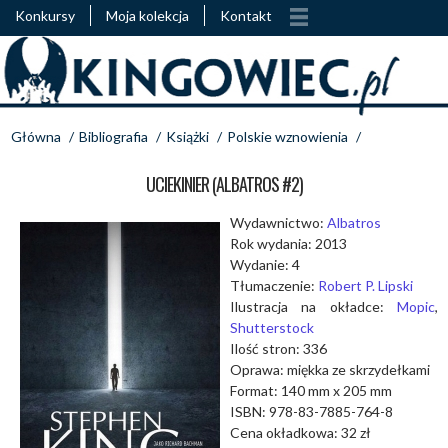
Konkursy
Moja kolekcja
Kontakt
Główna
/
Bibliografia
/
Książki
/
Polskie wznowienia
/
UCIEKINIER (ALBATROS #2)
Wydawnictwo:
Albatros
Rok wydania: 2013
Wydanie: 4
Tłumaczenie:
Robert P. Lipski
Ilustracja na okładce:
Mopic
,
Shutterstock
Ilość stron: 336
Oprawa: miękka ze skrzydełkami
Format: 140 mm x 205 mm
ISBN: 978-83-7885-764-8
Cena okładkowa: 32 zł