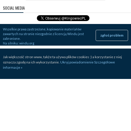
SOCIAL MEDIA
Wszelkie prawa zastrzeżone, kopiowanie materiałów
zawartych na stronie niezgodnie z licencją Windu jest
zgłoś problem
zabronione.
Na silniku:
windu.org
Jak większość stron www, także ta używa plików cookies :) a korzystanie z niej
oznacza zgodę na ich wykorzystanie.
Ukryj powiadomienie
Szczegółowe
informacje »