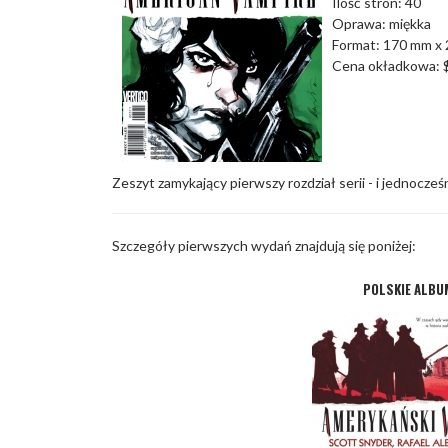
Ilość stron: 40
Oprawa: miękka
Format: 170 mm x
Cena okładkowa: 
Zeszyt zamykający pierwszy rozdział serii - i jednocze
Szczegóły pierwszych wydań znajdują się poniżej:
POLSKIE ALBU