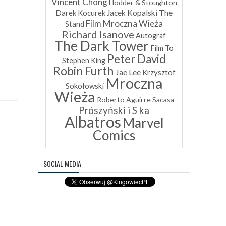
Vincent Chong
Hodder & Stoughton
Jacek Kopalski
The
Darek Kocurek
Film Mroczna Wieża
Stand
Richard Isanove
Autograf
The Dark Tower
Film To
Peter David
Stephen King
Robin Furth
Jae Lee
Krzysztof
Mroczna
Sokołowski
Wieża
Roberto Aguirre Sacasa
Prószyński i S ka
Albatros
Marvel
Comics
SOCIAL MEDIA