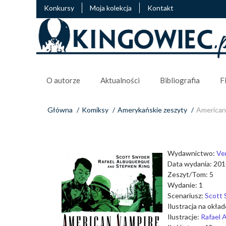
Konkursy
Moja kolekcja
Kontakt
O autorze
Aktualności
Bibliografia
F
Główna
/
Komiksy
/
Amerykańskie zeszyty
/
American
Wydawnictwo:
Ve
Data wydania: 20
Zeszyt/Tom: 5
Wydanie: 1
Scenariusz:
Scott 
Ilustracja na okła
Ilustracje:
Rafael 