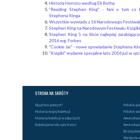
Historia Horroru według Eli Rotha
"Reading Stephen King" - fani o tym co 
Stephena Kinga
Wszystkie wywiady z 16 Narodowego Festiwalu
Stephen King na Narodowym Festiwalu Książki
Stephen King 5 na liście najlepiej zarabiający
2016 wg. Forbes
"Cookie Jar" - nowe opowiadanie Stephena Ki
"Książki" wydanie specjalne lato 2016 już w sp
STRONA NA SKRÓTY:
Skąd ten pomysł?
Polskie p
Historia mojej kolekcji
Polskie w
Historia kolekcji w zdjęciach
Amerykańs
Kolekcjonerski spis treści
Amerykań
Brytyjski
Wydania s