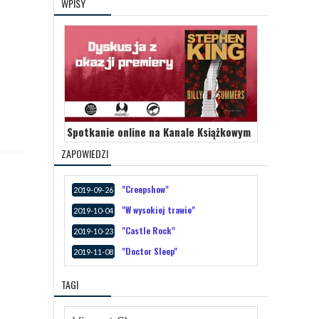
WPISY
Spotkanie online na Kanale Książkowym
ZAPOWIEDZI
"Creepshow"
2019-09-26
"W wysokiej trawie"
2019-10-04
"Castle Rock"
2019-10-23
"Doctor Sleep"
2019-11-08
TAGI