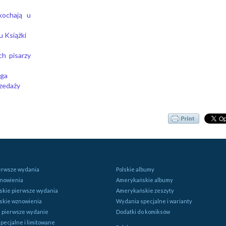
kochają u
 Książki
ch pisarzy
nga
rzedaży
ierwsze wydania
Polskie albumy
znowienia
Amerykańskie albumy
kie pierwsze wydania
Amerykańskie zeszyty
skie wznowienia
Wydania specjalne i warianty
e pierwsze wydanie
Dodatki do komiksów
pecjalne i limitowane