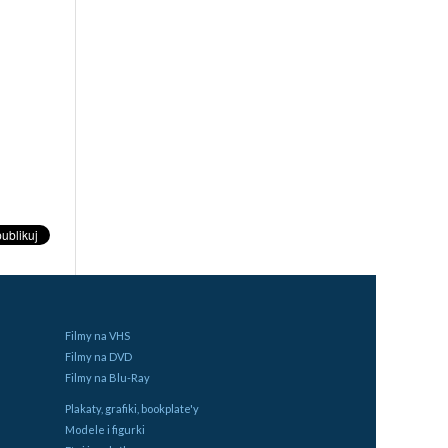
Filmy na VHS
Filmy na DVD
Filmy na Blu-Ray
Plakaty, grafiki, bookplate'y
Modele i figurki