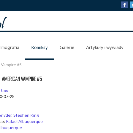
ilmografia
Komiksy
Galerie
Artykuły i wywiady
 Vampire #5
AMERICAN VAMPIRE #5
rtigo
10-07-28
Snyder
,
Stephen King
dce:
Rafael Albuquerque
Albuquerque