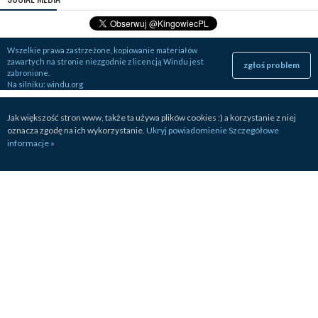
Wszelkie prawa zastrzeżone, kopiowanie materiałów
zawartych na stronie niezgodnie z licencją Windu jest
zgłoś problem
zabronione.
Na silniku:
windu.org
Jak większość stron www, także ta używa plików cookies :) a korzystanie z niej
oznacza zgodę na ich wykorzystanie.
Ukryj powiadomienie
Szczegółowe
informacje »