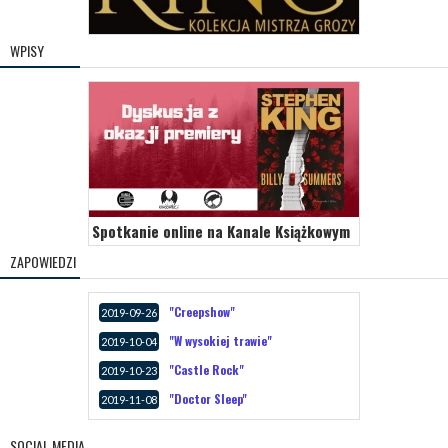
WPISY
Spotkanie online na Kanale Książkowym
ZAPOWIEDZI
"Creepshow"
2019-09-26
"W wysokiej trawie"
2019-10-04
"Castle Rock"
2019-10-23
"Doctor Sleep"
2019-11-08
SOCIAL MEDIA