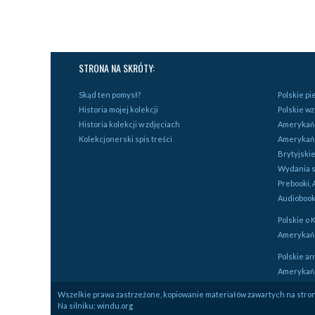
STRONA NA SKRÓTY:
Skąd ten pomysł?
Polskie p
Historia mojej kolekcji
Polskie w
Historia kolekcji w zdjęciach
Amerykańs
Kolekcjonerski spis treści
Amerykań
Brytyjski
Wydania s
Prebooki, 
Audiobook
Polskie o 
Amerykańs
Polskie an
Amerykańs
Wszelkie prawa zastrzeżone, kopiowanie materiałów zawartych na stroni
Na silniku:
windu.org