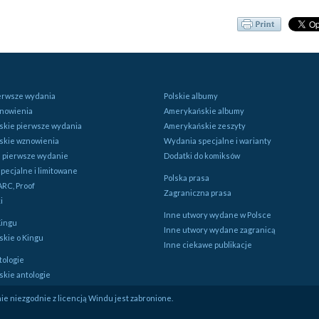
ierwsze wydania
Polskie albumy
znowienia
Amerykańskie albumy
kie pierwsze wydania
Amerykańskie zeszyty
skie wznowienia
Wydania specjalne i warianty
e pierwsze wydanie
Dodatki do komiksów
pecjalne i limitowane
Polska prasa
ARC, Proof
Zagraniczna prasa
i
Inne utwory wydane w Polsce
Kingu
Inne utwory wydane zagranicą
kie o Kingu
Inne ciekawe publikacje
tologie
kie antologie
e niezgodnie z licencją Windu jest zabronione.