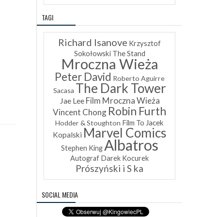
TAGI
Richard Isanove
Krzysztof
Sokołowski
The Stand
Mroczna Wieża
Peter David
Roberto Aguirre
The Dark Tower
Sacasa
Film Mroczna Wieża
Jae Lee
Robin Furth
Vincent Chong
Jacek
Hodder & Stoughton
Film To
Marvel Comics
Kopalski
Albatros
Stephen King
Autograf
Darek Kocurek
Prószyński i S ka
SOCIAL MEDIA