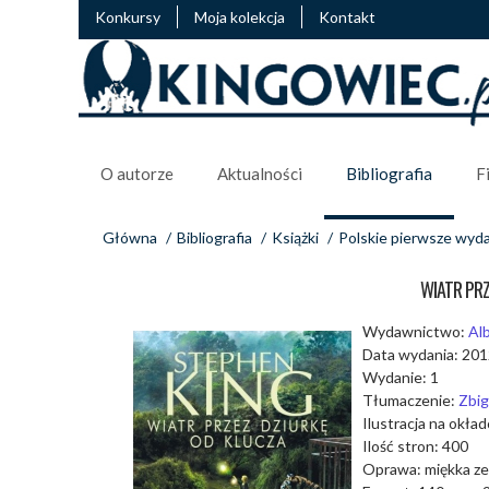
Konkursy
Moja kolekcja
Kontakt
O autorze
Aktualności
Bibliografia
F
Główna
/
Bibliografia
/
Książki
/
Polskie pierwsze wyd
WIATR PRZ
Wydawnictwo:
Al
Data wydania: 20
Wydanie: 1
Tłumaczenie:
Zbig
Ilustracja na okła
Ilość stron: 400
Oprawa: miękka ze