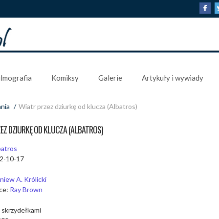
ilmografia
Komiksy
Galerie
Artykuły i wywiady
ania
/
Wiatr przez dziurkę od klucza (Albatros)
EZ DZIURKĘ OD KLUCZA (ALBATROS)
batros
12-10-17
niew A. Królicki
dce:
Ray Brown
 skrzydełkami