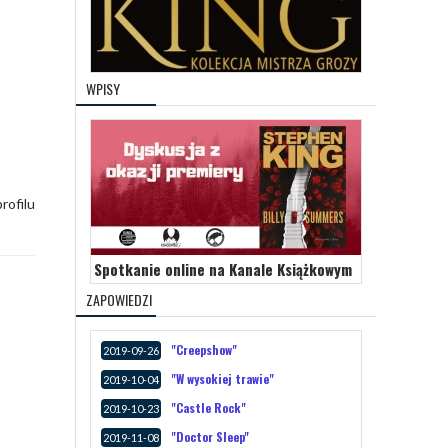
WPISY
rofilu
Spotkanie online na Kanale Książkowym
ZAPOWIEDZI
"Creepshow"
2019-09-26
"W wysokiej trawie"
2019-10-04
"Castle Rock"
2019-10-23
"Doctor Sleep"
2019-11-08