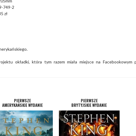
 205mm
9-749-2
5 zł
amerykańskiego.
rojektu okładki, która tym razem miała miejsce na Facebookowym p
PIERWSZE
PIERWSZE
AMERYKAŃSKIE WYDANIE
BRYTYJSKIE WYDANIE