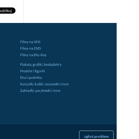
Filmy na VHS
Filmy na DVD
Filmy na Blu-Ray
Plakaty, grafiki, bookplate'y
Modele i figurki
Etui i pudełka
Koszulki, kubki, naszywki i inne
Zakładki, pocztówki i inne
zgłoś problem