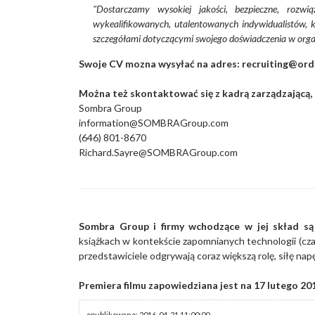
"Dostarczamy wysokiej jakości, bezpieczne, rozw
wykealifikowanych, utalentowanych indywidualistów, kt
szczegółami dotyczącymi swojego doświadczenia w orga
Swoje CV mozna wysyłać na adres: recruiting@ord
Można też skontaktować się z kadrą zarządzającą, 
Sombra Group
information@SOMBRAGroup.com
(646) 801-8670
Richard.Sayre@SOMBRAGroup.com
Sombra Group i firmy wchodzące w jej skład są
książkach w kontekście zapomnianych technologii (cza
przedstawiciele odgrywają coraz większą rolę, siłę nap
Premiera filmu zapowiedziana jest na 17 lutego 20
opublikowano: 2016-04-21 11:00:00