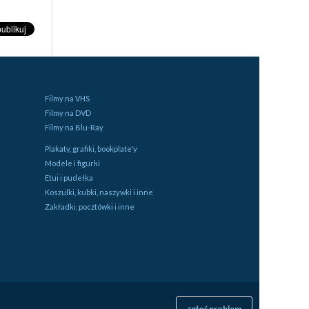
Filmy na VHS
Filmy na DVD
Filmy na Blu-Ray
Plakaty, grafiki, bookplate'y
Modele i figurki
Etui i pudełka
Koszulki, kubki, naszywki i inne
Zakładki, pocztówki i inne
zgłoś problem