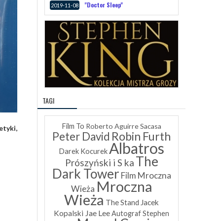
"Doctor Sleep"
2019-11-08
TAGI
Film To
Roberto Aguirre Sacasa
etyki,
Robin Furth
Peter David
Albatros
Darek Kocurek
The
Prószyński i S ka
Dark Tower
Film Mroczna
Mroczna
Wieża
Wieża
The Stand
Jacek
Jae Lee
Kopalski
Autograf
Stephen