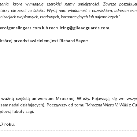
iązania, które wymagają szerokiej gamy umiejętności. Zawsze poszukuj
órzy nie zeszli ze ścieżki. Wyślij nam wiadomość z nazwiskiem, adresem e-ma
nizacjach wojskowych, rządowych, korporacyjnych lub najemniczych."
erofgunslingers.com lub recruiting@gileadguards.com.
której przedstawicielem jest Richard Sayer:
 ważną częścią uniwersum Mrocznej Wieży.
Pojawiają się we wszys
sem nadal działających). Począwszy od tomu "
Mroczna Wieża V: Wilki z Ca
ędową fabuły sagi.
17 roku.