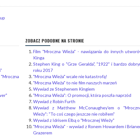
oup
ZOBACZ PODOBNE NA STRONIE
Film "Mroczna Wieża" - nawiązania do innych utwor
Kinga
Stephen King o "Grze Geralda", "1922" i bardzo dobr
"
roku 2017
 "Mroczna
"Mroczna Wieża" wcale nie katastrofą!
"Mroczna Wieża" to nie film naszych marzeń
Wywiad ze Stephenem Kingiem
wer"
"Mroczna Wieża": O promocji, która poszła naprzód
Wywiad z Robin Furth
Wywiad z Matthew McConaughey'em o "Mroczn
Wieży": "To coś czego jeszcze nie robiłem"
Wywiad z Idrisem Elbą o "Mrocznej Wieży"
"Mroczna Wieża" - wywiad z Ronem Howardem i Brian
Grazerem