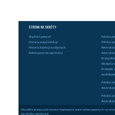
STRONA NA SKRÓTY:
Skąd ten pomysł?
Polskie p
Historia mojej kolekcji
Polskie w
Historia kolekcji w zdjęciach
Amerykańs
Kolekcjonerski spis treści
Amerykań
Brytyjski
Wydania s
Prebooki, 
Audiobook
Polskie o 
Amerykańs
Polskie an
Amerykańs
Wszelkie prawa zastrzeżone, kopiowanie materiałów zawartych na stroni
Na silniku:
windu.org