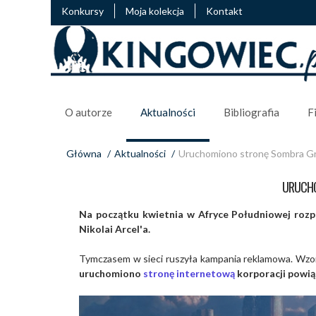
Konkursy
Moja kolekcja
Kontakt
O autorze
Aktualności
Bibliografia
F
Główna
/
Aktualności
/
Uruchomiono stronę Sombra G
URUCHO
Na początku kwietnia w Afryce Południowej rozpoc
Nikolai Arcel'a.
Tymczasem w sieci ruszyła kampania reklamowa. Wzor
uruchomiono
stronę internetową
korporacji powią