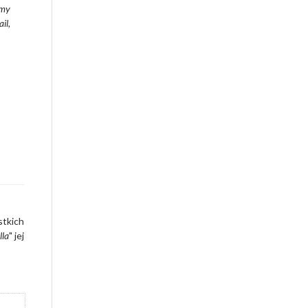
emy
il,
tkich
lla
" jej