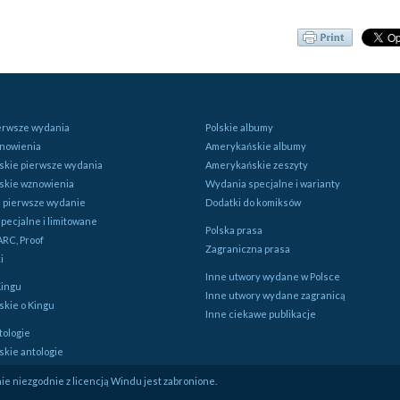
ierwsze wydania
Polskie albumy
znowienia
Amerykańskie albumy
kie pierwsze wydania
Amerykańskie zeszyty
skie wznowienia
Wydania specjalne i warianty
e pierwsze wydanie
Dodatki do komiksów
pecjalne i limitowane
Polska prasa
ARC, Proof
Zagraniczna prasa
i
Inne utwory wydane w Polsce
Kingu
Inne utwory wydane zagranicą
kie o Kingu
Inne ciekawe publikacje
tologie
kie antologie
e niezgodnie z licencją Windu jest zabronione.