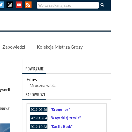
Zapowiedzi
Kolekcja Mistrza Grozy
POWIĄZANE
Filmy:
Mroczna wieża
yserii
ZAPOWIEDZI
enisys
"
"Creepshow"
2019-09-26
"W wysokiej trawie"
2019-10-04
"Castle Rock"
2019-10-23