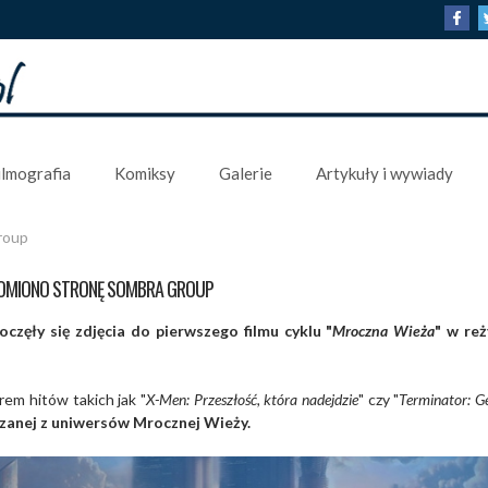
ilmografia
Komiksy
Galerie
Artykuły i wywiady
roup
MIONO STRONĘ SOMBRA GROUP
zęły się zdjęcia do pierwszego filmu cyklu "
Mroczna Wieża
" w reż
em hitów takich jak "
X-Men: Przeszłość, która nadejdzie
" czy "
Terminator: G
zanej z uniwersów Mrocznej Wieży.