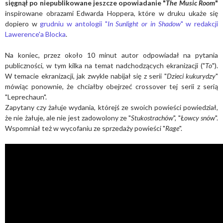
sięgnął po niepublikowane jeszcze opowiadanie "
The Music Room
"
inspirowane obrazami Edwarda Hoppera, które w druku ukaże się
dopiero w
grudniu w antologii "
In Sunlight or in Shadow
" w redakcji
Lawerence'a Blocka
.
Na koniec, przez około 10 minut autor odpowiadał na pytania
publiczności, w tym kilka na temat nadchodzących ekranizacji ("
To
").
W temacie ekranizacji, jak zwykle nabijał się z serii "
Dzieci kukurydzy
"
mówiąc ponownie, że chciałby obejrzeć crossover tej serii z serią
"Leprechaun".
Zapytany czy żałuje wydania, którejś ze swoich powieści powiedział,
że nie żałuje, ale nie jest zadowolony ze "
Stukostrachów
", "
Łowcy snów
".
Wspomniał też w wycofaniu ze sprzedaży powieści "
Rage
".