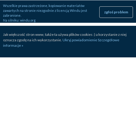
Wszelkie prawa zastrzeżone, kopiowanie materiałów
zawartych na stronie niezgodnie z licencją Windu jest
zgłoś problem
zabronione.
Na silniku:
windu.org
Jak większość stron www, także ta używa plików cookies :) a korzystanie z niej
oznacza zgodę na ich wykorzystanie.
Ukryj powiadomienie
Szczegółowe
informacje »