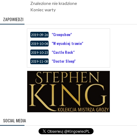
Znalezione nie kradzione
Koniec warty
ZAPOWIEDZI
"Creepshow"
2019-09-26
"W wysokiej trawie"
2019-10-04
"Castle Rock"
2019-10-23
"Doctor Sleep"
2019-11-08
SOCIAL MEDIA