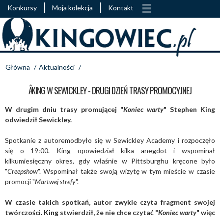
Konkursy
Moja kolekcja
Kontakt
Główna
/
Aktualności
/
ÂKING W SEWICKLEY - DRUGI DZIEŃ TRASY PROMOCYJNEJ
W drugim dniu trasy promującej "
Koniec warty
" Stephen King
odwiedził Sewickley.
Spotkanie z autorem
odbyło się w Sewickley Academy i
rozpoczęło
się o 19:00. King opowiedział kilka anegdot i wspominał
kilkumiesięczny okres, gdy właśnie w Pittsburghu kręcone było
"
Creepshow
". Wspominał także swoją wizytę w tym mieście w czasie
promocji "
Martwej strefy
".
W czasie takich spotkań, autor zwykle czyta fragment swojej
twórczości. King stwierdził, że nie chce czytać "
Koniec warty
" więc