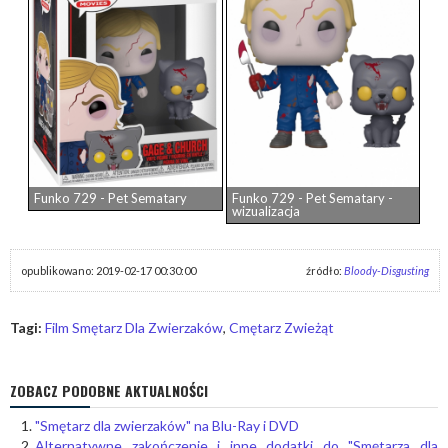
Funko 729 - Pet Sematary
Funko 729 - Pet Sematary -
wizualizacja
opublikowano: 2019-02-17 00:30:00
źródło:
Bloody-Disgusting
Tagi:
Film Smętarz Dla Zwierzaków
,
Cmętarz Zwieżąt
ZOBACZ PODOBNE AKTUALNOŚCI
"Smętarz dla zwierzaków" na Blu-Ray i DVD
Alternatywne zakończenie i inne dodatki do "Smętarza dla