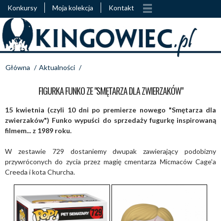
Konkursy
Moja kolekcja
Kontakt
Główna
/
Aktualności
/
FIGURKA FUNKO ZE "SMĘTARZA DLA ZWIERZAKÓW"
15 kwietnia (czyli 10 dni po premierze nowego "Smętarza dla
zwierzaków") Funko wypuści do sprzedaży fugurkę inspirowaną
filmem... z 1989 roku.
W zestawie 729 dostaniemy dwupak zawierający podobizny
przywróconych do zycia przez magię cmentarza Micmaców Cage'a
Creeda i kota Churcha.