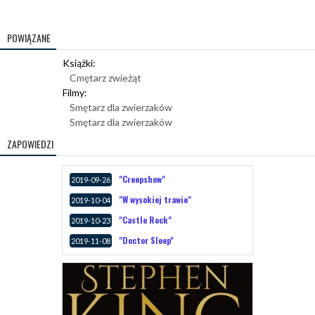
POWIĄZANE
Książki:
Cmętarz zwieżąt
Filmy:
Smętarz dla zwierzaków
Smętarz dla zwierzaków
ZAPOWIEDZI
"Creepshow"
2019-09-26
"W wysokiej trawie"
2019-10-04
"Castle Rock"
2019-10-23
"Doctor Sleep"
2019-11-08