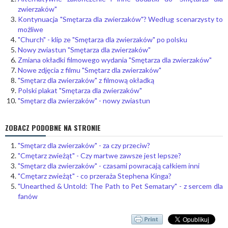
zwierzaków"
Kontynuacja "Smętarza dla zwierzaków"? Według scenarzysty to
możliwe
"Church" - klip ze "Smętarza dla zwierzaków" po polsku
Nowy zwiastun "Smętarza dla zwierzaków"
Zmiana okładki filmowego wydania "Smętarza dla zwierzaków"
Nowe zdjęcia z filmu "Smętarz dla zwierzaków"
"Smętarz dla zwierzaków" z filmową okładką
Polski plakat "Smętarza dla zwierzaków"
"Smętarz dla zwierzaków" - nowy zwiastun
ZOBACZ PODOBNE NA STRONIE
"Smętarz dla zwierzaków" - za czy przeciw?
"Cmętarz zwieżąt" - Czy martwe zawsze jest lepsze?
"Smętarz dla zwierzaków" - czasami powracają całkiem inni
"Cmętarz zwieżąt" - co przeraża Stephena Kinga?
"Unearthed & Untold: The Path to Pet Sematary" - z sercem dla
fanów