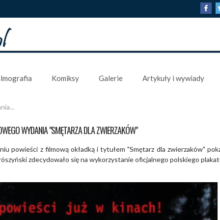
ilmografia
Komiksy
Galerie
Artykuły i wywiady
ia...
MOWEGO WYDANIA "SMĘTARZA DLA ZWIERZAKÓW"
iu powieści z filmową okładką i tytułem "Smętarz dla zwierzaków" pok
rószyński zdecydowało się na wykorzystanie oficjalnego polskiego plakat