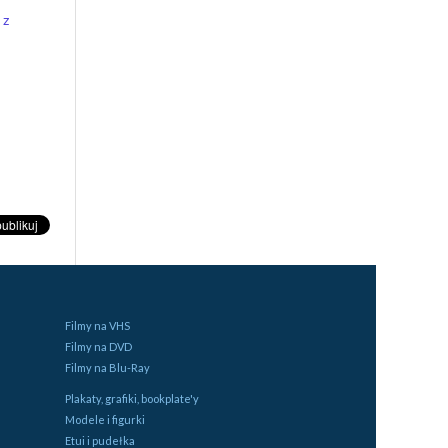
 z
Filmy na VHS
Filmy na DVD
Filmy na Blu-Ray
Plakaty, grafiki, bookplate'y
Modele i figurki
Etui i pudełka