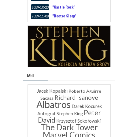
"Castle Rock"
2019-10-23
"Doctor Sleep"
2019-11-08
TAGI
Jacek Kopalski
Roberto Aguirre
Richard Isanove
Sacasa
Albatros
Darek Kocurek
Peter
Autograf
Stephen King
David
Krzysztof Sokołowski
The Dark Tower
Marvel Comics