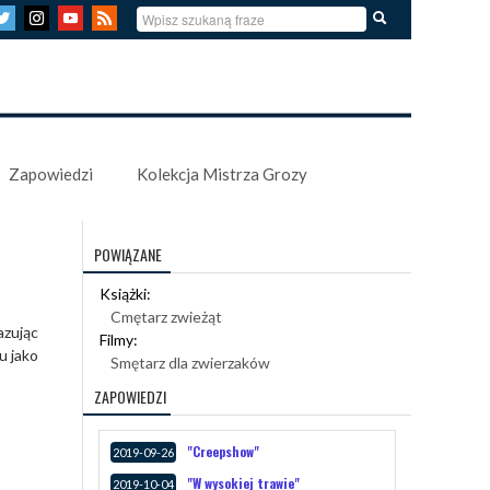
Zapowiedzi
Kolekcja Mistrza Grozy
POWIĄZANE
Książki:
Cmętarz zwieżąt
azując
Filmy:
u jako
Smętarz dla zwierzaków
ZAPOWIEDZI
"Creepshow"
2019-09-26
"W wysokiej trawie"
2019-10-04