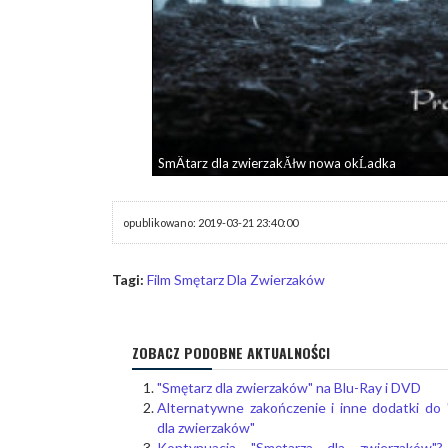
SmÄtarz dla zwierzakĂłw nowa okĹadka
opublikowano: 2019-03-21 23:40:00
Tagi:
Film Smętarz Dla Zwierzaków
ZOBACZ PODOBNE AKTUALNOŚCI
"Smętarz dla zwierzaków" na Blu-Ray i DVD
Alternatywne zakończenie i inne dodatki do 
dla zwierzaków"
Kontynuacja "Smętarza dla zwierzaków"