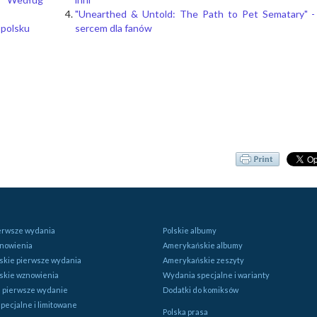
"Unearthed & Untold: The Path to Pet Sematary" -
 polsku
sercem dla fanów
ierwsze wydania
Polskie albumy
znowienia
Amerykańskie albumy
kie pierwsze wydania
Amerykańskie zeszyty
skie wznowienia
Wydania specjalne i warianty
e pierwsze wydanie
Dodatki do komiksów
pecjalne i limitowane
Polska prasa