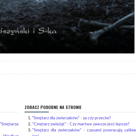
ZOBACZ PODOBNE NA STRONIE
"Smętarz dla zwierzaków" - za czy przeciw?
"Smętarza
"Cmętarz zwieżąt" - Czy martwe zawsze jest lepsze?
"Smętarz dla zwierzaków" - czasami powracają całki
? Według
inni