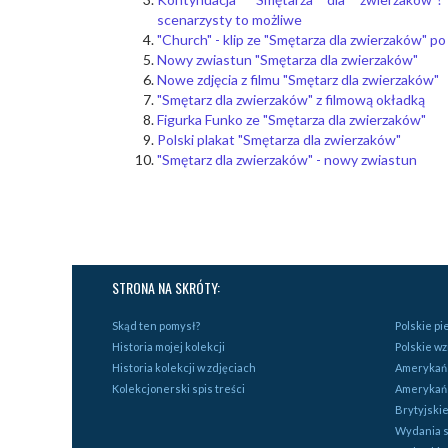
scenarzysty to możliwe
"Church" - klip ze "Smętarza dla zwierzaków" po
Nowy zwiastun "Smętarza dla zwierzaków"
Nowe zdjęcia z filmu "Smętarz dla zwierzaków"
"Smętarz dla zwierzaków" z filmową okładką
Figurka Funko ze "Smętarza dla zwierzaków"
Polski plakat "Smętarza dla zwierzaków"
"Smętarz dla zwierzaków" - nowy zwiastun
STRONA NA SKRÓTY:
Skąd ten pomysł?
Polskie p
Historia mojej kolekcji
Polskie w
Historia kolekcji w zdjęciach
Amerykańs
Kolekcjonerski spis treści
Amerykań
Brytyjski
Wydania s