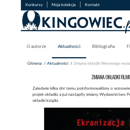
Konkursy
Moja kolekcja
Kontakt
O autorze
Aktualności
Bibliografia
F
Główna
/
Aktualności
/
Zmiana okładki filmowego wydan
ZMIANA OKŁADKI FIL
Zaledwie kilka dni temu poinformowaliśmy o wznowien
projek okładki, a już nastapiły zmiany. Wydawnictwo P
okładki książki.