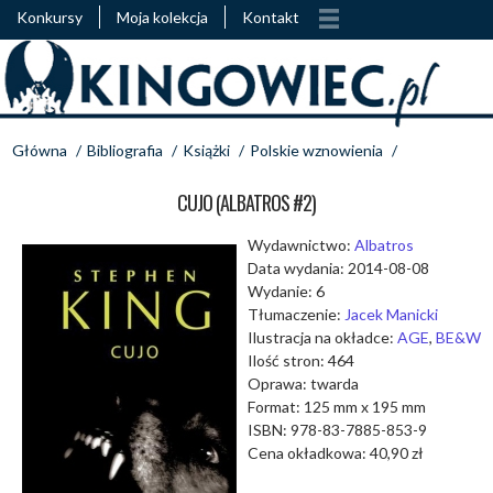
Konkursy
Moja kolekcja
Kontakt
Główna
/
Bibliografia
/
Książki
/
Polskie wznowienia
/
CUJO (ALBATROS #2)
Wydawnictwo:
Albatros
Data wydania: 2014-08-08
Wydanie: 6
Tłumaczenie:
Jacek Manicki
Ilustracja na okładce:
AGE
,
BE&W
Ilość stron: 464
Oprawa: twarda
Format: 125 mm x 195 mm
ISBN: 978-83-7885-853-9
Cena okładkowa: 40,90 zł