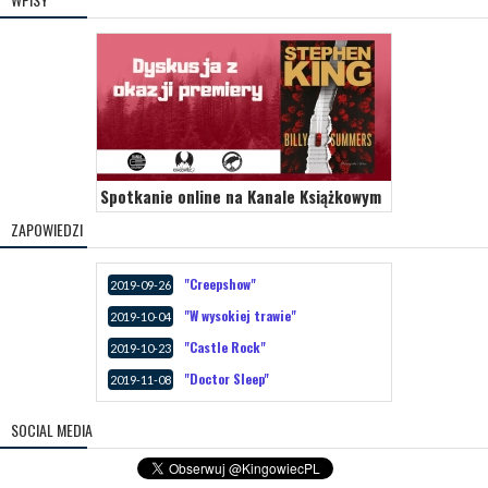
Spotkanie online na Kanale Książkowym
ZAPOWIEDZI
"Creepshow"
2019-09-26
"W wysokiej trawie"
2019-10-04
"Castle Rock"
2019-10-23
"Doctor Sleep"
2019-11-08
SOCIAL MEDIA