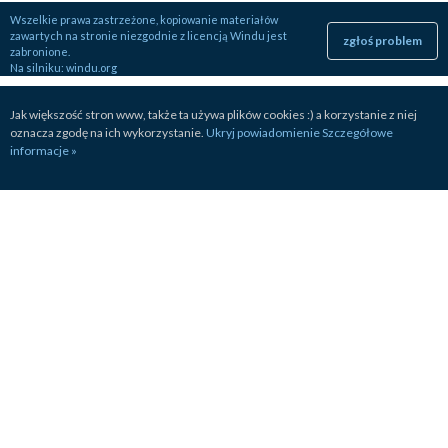
Wszelkie prawa zastrzeżone, kopiowanie materiałów
zawartych na stronie niezgodnie z licencją Windu jest
zgłoś problem
zabronione.
Na silniku:
windu.org
Jak większość stron www, także ta używa plików cookies :) a korzystanie z niej
oznacza zgodę na ich wykorzystanie.
Ukryj powiadomienie
Szczegółowe
informacje »