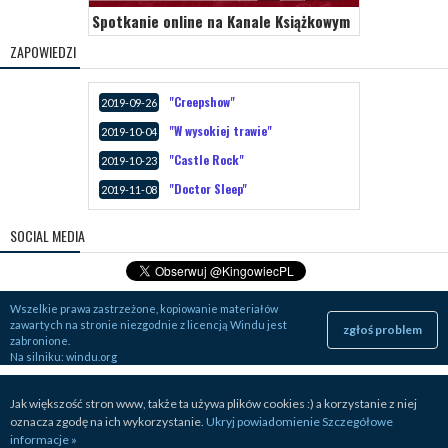
Spotkanie online na Kanale Książkowym
ZAPOWIEDZI
"Creepshow"
2019-09-26
"W wysokiej trawie"
2019-10-04
"Castle Rock"
2019-10-23
"Doctor Sleep"
2019-11-08
SOCIAL MEDIA
Wszelkie prawa zastrzeżone, kopiowanie materiałów
zawartych na stronie niezgodnie z licencją Windu jest
zgłoś problem
zabronione.
Na silniku:
windu.org
Jak większość stron www, także ta używa plików cookies :) a korzystanie z niej
oznacza zgodę na ich wykorzystanie.
Ukryj powiadomienie
Szczegółowe
informacje »