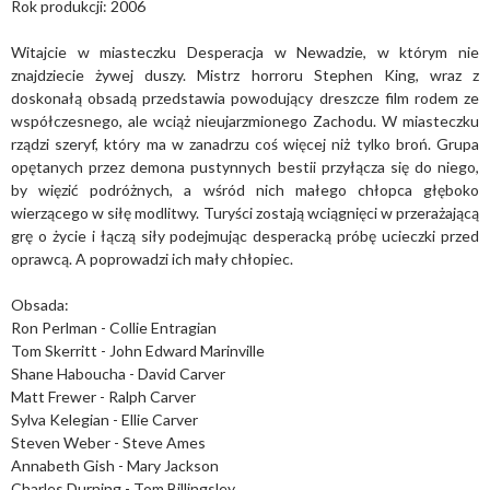
Rok produkcji: 2006
Witajcie w miasteczku Desperacja w Newadzie, w którym nie
znajdziecie żywej duszy. Mistrz horroru Stephen King, wraz z
doskonałą obsadą przedstawia powodujący dreszcze film rodem ze
współczesnego, ale wciąż nieujarzmionego Zachodu. W miasteczku
rządzi szeryf, który ma w zanadrzu coś więcej niż tylko broń. Grupa
opętanych przez demona pustynnych bestii przyłącza się do niego,
by więzić podróżnych, a wśród nich małego chłopca głęboko
wierzącego w siłę modlitwy. Turyści zostają wciągnięci w przerażającą
grę o życie i łączą siły podejmując desperacką próbę ucieczki przed
oprawcą. A poprowadzi ich mały chłopiec.
Obsada:
Ron Perlman - Collie Entragian
Tom Skerritt - John Edward Marinville
Shane Haboucha - David Carver
Matt Frewer - Ralph Carver
Sylva Kelegian - Ellie Carver
Steven Weber - Steve Ames
Annabeth Gish - Mary Jackson
Charles Durning - Tom Billingsley