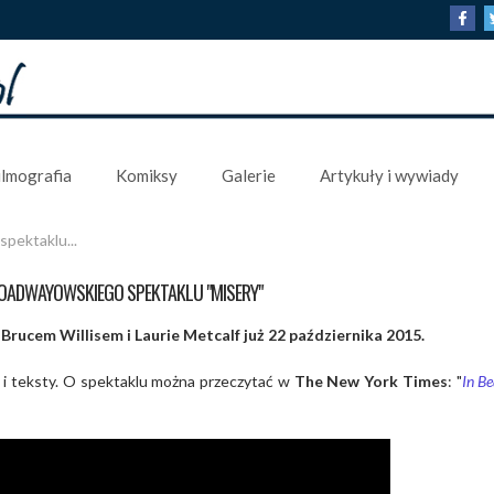
ilmografia
Komiksy
Galerie
Artykuły i wywiady
pektaklu...
OADWAYOWSKIEGO SPEKTAKLU "MISERY"
rucem Willisem i Laurie Metcalf już 22 października 2015.
i teksty.
O spektaklu można przeczytać w
The New York Times
: "
In Be