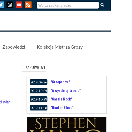
Zapowiedzi
Kolekcja Mistrza Grozy
ZAPOWIEDZI
"Creepshow"
2019-09-26
"W wysokiej trawie"
2019-10-04
"Castle Rock"
2019-10-23
d with
"Doctor Sleep"
2019-11-08