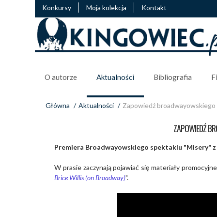
Konkursy
Moja kolekcja
Kontakt
O autorze
Aktualności
Bibliografia
F
Główna
/
Aktualności
/
Zapowiedź broadwayowskiego s
ZAPOWIEDŹ BR
Premiera Broadwayowskiego spektaklu "Misery" z B
W prasie zaczynają pojawiać się materiały promocyjne 
Brice Willis (on Broadway)
".