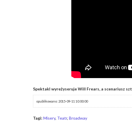
Spektakl wyreżyseruje Will Frears, a scenariusz sz
opublikowano: 2015-09-11 10:00:00
Tagi:
Misery
,
Teatr
,
Broadway