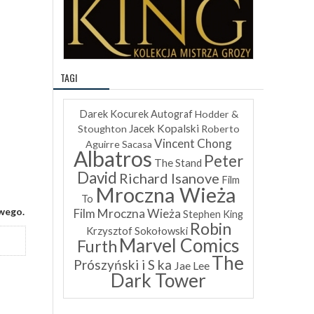
TAGI
Darek Kocurek
Autograf
Hodder &
Jacek Kopalski
Stoughton
Roberto
Vincent Chong
Aguirre Sacasa
Albatros
Peter
The Stand
David
Richard Isanove
Film
Mroczna Wieża
To
owego.
Film Mroczna Wieża
Stephen King
Robin
Krzysztof Sokołowski
Marvel Comics
Furth
The
Prószyński i S ka
Jae Lee
Dark Tower