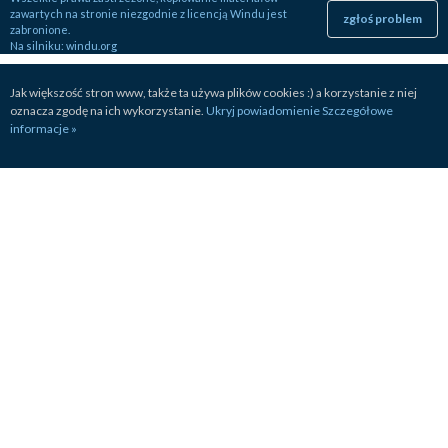
zawartych na stronie niezgodnie z licencją Windu jest
zgłoś problem
zabronione.
Na silniku:
windu.org
Jak większość stron www, także ta używa plików cookies :) a korzystanie z niej
oznacza zgodę na ich wykorzystanie.
Ukryj powiadomienie
Szczegółowe
informacje »