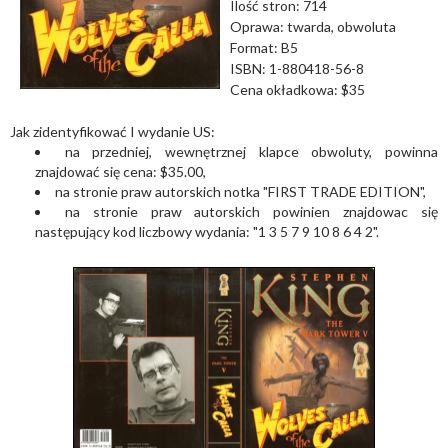
Ilość stron: 714
Oprawa: twarda, obwoluta
Format: B5
ISBN: 1-880418-56-8
Cena okładkowa: $35
Jak zidentyfikować I wydanie US:
na przedniej, wewnętrznej klapce obwoluty, powinna
znajdować się cena: $35.00,
na stronie praw autorskich notka "FIRST TRADE EDITION",
na stronie praw autorskich powinien znajdowac się
następujący kod liczbowy wydania: "1 3 5 7 9 10 8 6 4 2".