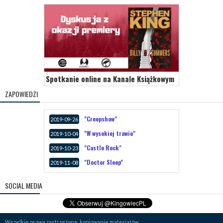
Spotkanie online na Kanale Książkowym
ZAPOWIEDZI
"Creepshow"
2019-09-26
"W wysokiej trawie"
2019-10-04
"Castle Rock"
2019-10-23
"Doctor Sleep"
2019-11-08
SOCIAL MEDIA
Wszelkie prawa zastrzeżone, kopiowanie materiałów