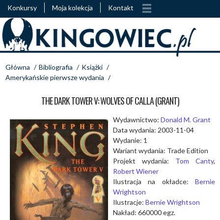
Konkursy
Moja kolekcja
Kontakt
Główna
/
Bibliografia
/
Książki
/
Amerykańskie pierwsze wydania
/
THE DARK TOWER V: WOLVES OF CALLA (GRANT)
Wydawnictwo:
Donald M. Grant
Data wydania: 2003-11-04
Wydanie: 1
Wariant wydania: Trade Edition
Projekt wydania:
Tom Canty
,
Robert Wiener
Ilustracja na okładce:
Bernie
Wrightson
Ilustracje:
Bernie Wrightson
Nakład: 660000 egz.