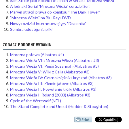
Sam Strike jako Roland Deschain w serialu "Mroczna Wieża"
A jednak! Serial "Mroczna Wieża" coraz bliżej!
Marvel stracił prawa do komiksu "The Dark Tower"
"Mroczna Wieża" na Blu-Ray i DVD
Nowy rozdział internetowej gry "Discordia"
Sombra udostępnia pliki
ZOBACZ PODOBNE WYDANIA
Mroczna połowa (Albatros #4)
Mroczna Wieża VII: Mroczna Wieża (Alabatros #3)
Mroczna Wieża VI: Pieśń Susannah (Alabatros #3)
Mroczna Wieża V: Wilki z Calla (Alabatros #3)
Mroczna Wieża IV: Czarnoksiężnik i kryształ (Albatros #3)
Mroczna Wieża III: Ziemie jałowe (Albatros #3)
Mroczna Wieża II: Powołanie trójki (Albatros #3)
Mroczna Wieża I: Roland (2003) (Albatros #3)
Cycle of the Werewolf (NEL)
The Stand Complete and Uncut (Hodder & Stoughton)