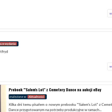
w
sze wydania
otfryd
w
Prebook "'Salem's Lot" z Cemetery Dance na aukcji eBay
znalezione w:
Aktualności
Kilka dni temu pisałem o nowym prebooku "'Salem's Lot" z Ceme
Dance przygotowanym na potrzeby produkcyjne w ramach...