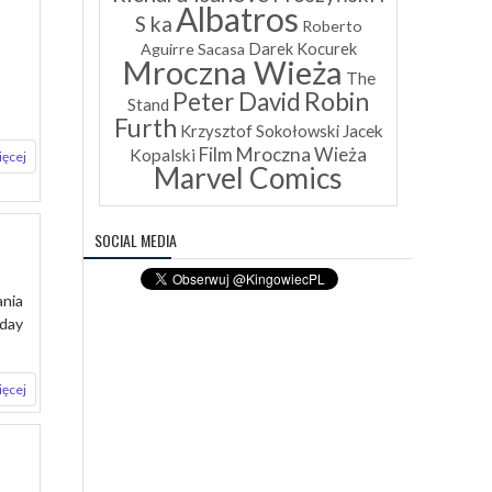
Albatros
S ka
Roberto
Aguirre Sacasa
Darek Kocurek
Mroczna Wieża
The
Robin
Peter David
Stand
Furth
Krzysztof Sokołowski
Jacek
Film Mroczna Wieża
Kopalski
ięcej
Marvel Comics
SOCIAL MEDIA
nia
day
ięcej