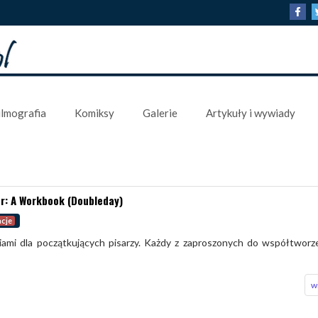
ilmografia
Komiksy
Galerie
Artykuły i wywiady
er: A Workbook (Doubleday)
acje
niami dla początkujących pisarzy. Każdy z zaproszonych do współtworz
w