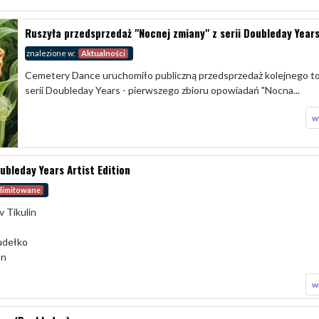
Ruszyła przedsprzedaż "Nocnej zmiany" z serii Doubleday Year
znalezione w:
Aktualności
Cemetery Dance uruchomiło publiczną przedsprzedaż kolejnego 
serii Doubleday Years - pierwszego zbioru opowiadań "Nocna...
w
bleday Years Artist Edition
 limitowane
v Tikulin
udełko
on
w