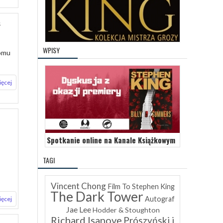
s
WPISY
tomu
ięcej
Spotkanie online na Kanale Książkowym
TAGI
Vincent Chong
Film To
Stephen King
The Dark Tower
Autograf
ięcej
Jae Lee
Hodder & Stoughton
Richard Isanove
Prószyński i