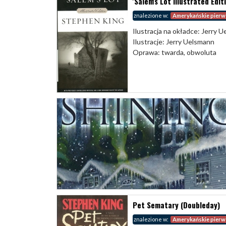
'Salem's Lot Illustrated Edi
znalezione w:
Amerykańskie pierw
Ilustracja na okładce: Jerry 
Ilustracje: Jerry Uelsmann
Oprawa: twarda, obwoluta
Pet Sematary (Doubleday)
znalezione w:
Amerykańskie pierw