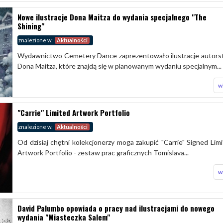
Nowe ilustracje Dona Maitza do wydania specjalnego "The
Shining"
znalezione w:
Aktualności
Wydawnictwo Cemetery Dance zaprezentowało ilustracje autor
Dona Maitza, które znajdą się w planowanym wydaniu specjalnym...
w
"Carrie" Limited Artwork Portfolio
znalezione w:
Aktualności
Od dzisiaj chętni kolekcjonerzy moga zakupić "Carrie" Signed Lim
Artwork Portfolio - zestaw prac graficznych Tomislava...
w
David Palumbo opowiada o pracy nad ilustracjami do nowego
wydania "Miasteczka Salem"