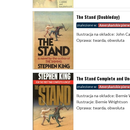
The Stand (Doubleday)
znalezione w:
Amerykańskie pierw
Ilustracja na okładce: John C
Oprawa: twarda, obwoluta
The Stand Complete and Un
znalezione w:
Amerykańskie pierw
Ilustracja na okładce: Bernie
Ilustracje: Bernie Wrightson
Oprawa: twarda, obwoluta