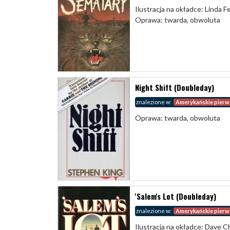
Ilustracja na okładce: Linda 
Oprawa: twarda, obwoluta
Night Shift (Doubleday)
znalezione w:
Amerykańskie pierw
Oprawa: twarda, obwoluta
'Salem's Lot (Doubleday)
znalezione w:
Amerykańskie pierw
Ilustracja na okładce: Dave 