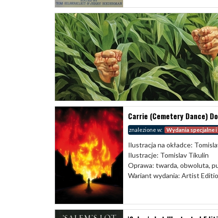
Carrie (Cemetery Dance) Dou
znalezione w:
Wydania specjalne i
Ilustracja na okładce: Tomisla
Ilustracje: Tomislav Tikulin
Oprawa: twarda, obwoluta, p
Wariant wydania: Artist Editi