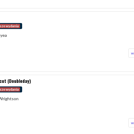
sze wydania
ayea
w
cut (Doubleday)
sze wydania
 Wrightson
w