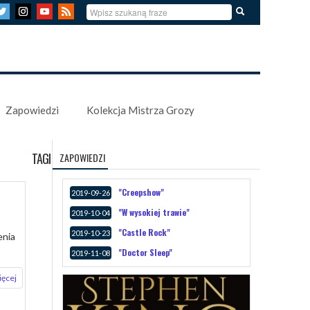
Zapowiedzi
Kolekcja Mistrza Grozy
TAGI
ZAPOWIEDZI
"Creepshow"
2019-09-26
"W wysokiej trawie"
2019-10-04
"Castle Rock"
2019-10-23
enia
"Doctor Sleep"
2019-11-08
ięcej