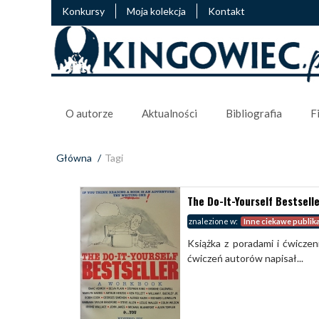
Konkursy
Moja kolekcja
Kontakt
O autorze
Aktualności
Bibliografia
F
Główna
/
Tagi
The Do-It-Yourself Bestsell
znalezione w:
Inne ciekawe publik
Książka z poradami i ćwicze
ćwiczeń autorów napisał...