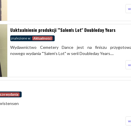
w
Uaktualnienie produkcji "'Salem's Lot" Doubleday Years
znalezione w:
Aktualności
Wydawnictwo Cemetery Dance jest na finiszu przygotowa
nowego wydania "'Salem's Lot" w serii Doubleday Years....
w
sze wydania
Christensen
w