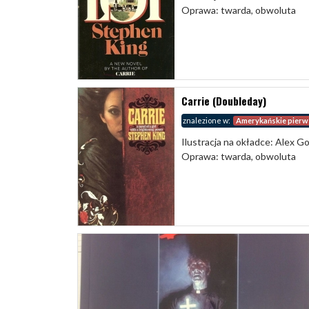
Oprawa: twarda, obwoluta
Carrie (Doubleday)
znalezione w:
Amerykańskie pierw
Ilustracja na okładce: Alex G
Oprawa: twarda, obwoluta