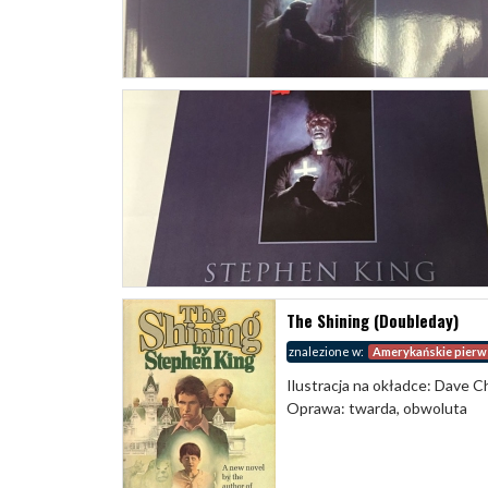
The Shining (Doubleday)
znalezione w:
Amerykańskie pierw
Ilustracja na okładce: Dave 
Oprawa: twarda, obwoluta