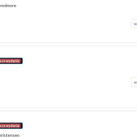
Fennimore
w
sze wydania
w
sze wydania
Christensen