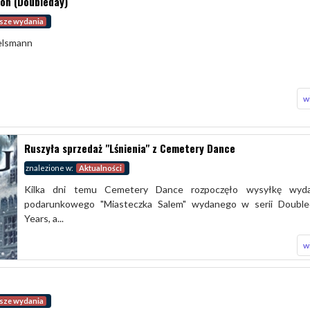
tion (Doubleday)
sze wydania
Uelsmann
w
Ruszyła sprzedaż "Lśnienia" z Cemetery Dance
znalezione w:
Aktualności
Kilka dni temu Cemetery Dance rozpoczęło wysyłkę wyda
podarunkowego "Miasteczka Salem" wydanego w serii Double
Years, a...
w
sze wydania