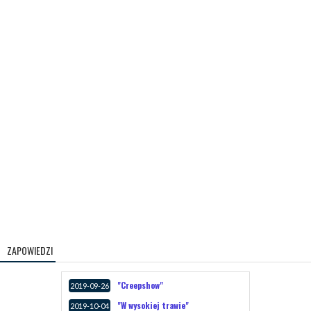
ZAPOWIEDZI
"Creepshow"
2019-09-26
"W wysokiej trawie"
2019-10-04