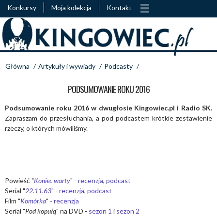
Konkursy
Moja kolekcja
Kontakt
Główna
/
Artykuły i wywiady
/
Podcasty
/
PODSUMOWANIE ROKU 2016
Podsumowanie roku 2016 w dwugłosie Kingowiec.pl i Radio SK.
Zapraszam do przesłuchania, a pod podcastem krótkie zestawienie
rzeczy, o których mówiliśmy.
Powieść "
Koniec warty
" -
recenzja
,
podcast
Serial "
22.11.63
" -
recenzja
,
podcast
Film "
Komórka
" -
recenzja
Serial "
Pod kopułą
" na DVD -
sezon 1
i
sezon 2