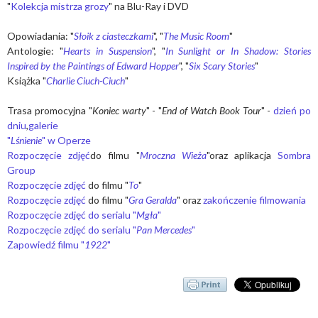
"
Kolekcja mistrza grozy
" na Blu-Ray i DVD
Opowiadania: "
Słoik z ciasteczkami
", "
The Music Room
"
Antologie: "
Hearts in Suspension
", "
In Sunlight or In Shadow: Stories
Inspired by the Paintings of Edward Hopper
", "
Six Scary Stories
"
Książka "
Charlie Ciuch-Ciuch
"
Trasa promocyjna "
Koniec warty
" - "
End of Watch Book Tour
" -
dzień po
dniu
,
galerie
"
Lśnienie
" w Operze
Rozpoczęcie zdjęć
do filmu "
Mroczna Wieża
"oraz aplikacja
Sombra
Group
Rozpoczęcie zdjęć
do filmu "
To
"
Rozpoczęcie zdjęć
do filmu "
Gra Geralda
" oraz
zakończenie filmowania
Rozpoczęcie zdjęć do serialu "
Mgła
"
Rozpoczęcie zdjęć do serialu "
Pan Mercedes
"
Zapowiedź filmu "
1922
"