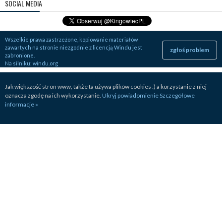
SOCIAL MEDIA
Wszelkie prawa zastrzeżone, kopiowanie materiałów
zawartych na stronie niezgodnie z licencją Windu jest
zgłoś problem
zabronione.
Na silniku:
windu.org
Jak większość stron www, także ta używa plików cookies :) a korzystanie z niej
oznacza zgodę na ich wykorzystanie.
Ukryj powiadomienie
Szczegółowe
informacje »