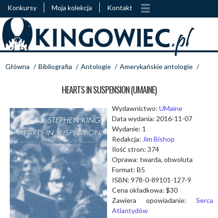
Konkursy
Moja kolekcja
Kontakt
Główna
/
Bibliografia
/
Antologie
/
Amerykańskie antologie
/
HEARTS IN SUSPENSION (UMAINE)
Wydawnictwo:
UMaine
Data wydania: 2016-11-07
Wydanie: 1
Redakcja:
Jim Bishop
Ilość stron: 374
Oprawa: twarda, obwoluta
Format: B5
ISBN: 978-0-89101-127-9
Cena okładkowa: $30
Zawiera opowiadanie:
Serca
Atlantydów