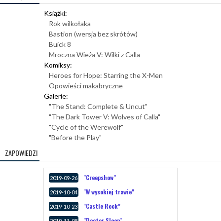
Książki:
Rok wilkołaka
Bastion (wersja bez skrótów)
Buick 8
Mroczna Wieża V: Wilki z Calla
Komiksy:
Heroes for Hope: Starring the X-Men
Opowieści makabryczne
Galerie:
"The Stand: Complete & Uncut"
"The Dark Tower V: Wolves of Calla"
"Cycle of the Werewolf"
"Before the Play"
ZAPOWIEDZI
"Creepshow"
2019-09-26
"W wysokiej trawie"
2019-10-04
"Castle Rock"
2019-10-23
"Doctor Sleep"
2019-11-08