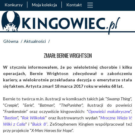
Konkursy
Moja kolekcja
Kontakt
Główna
/
Aktualności
/
ZMARŁ BERNIE WRIGHTSON
W styczniu informowałem, że po wieloletniej chorobie i kilku
operacjach, Bernie Wrightosn zdecydował o zakończeniu
kariery, a wielokrotnie przekładana decyzja o emeryturze stała
się faktem. Artysta zmarł 18 marca 2017 roku w wieku 68 lat.
Bernie to twórca m.in. ilustracji w komiksach takich jak "
Swamp Thing
",
"
Creepie
", "
Eerie
", "
Batman
", "
ThePunisher
", ilustracji do powieści
"
Frankenstein
" oraz oczywiście kingowskich: "
Opowieści makabryczne
",
"
Bastion
", "
Rok Wilkołak
" oraz ilustrowanych wydań "
Mroczna Wieża V:
Wilki z Calla
" i "
Buick 8"
. ZeStephenem Kingiem współpracował też
przy projekcie "
X-Men: Heroes for Hope
".