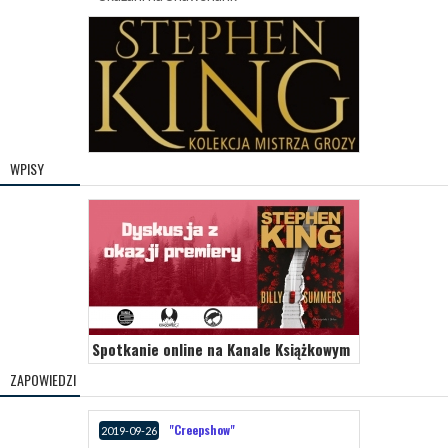
WPISY
Spotkanie online na Kanale Książkowym
ZAPOWIEDZI
"Creepshow"
2019-09-26