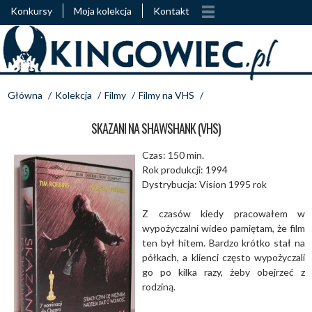
Konkursy
Moja kolekcja
Kontakt
Główna
/
Kolekcja
/
Filmy
/
Filmy na VHS
/
SKAZANI NA SHAWSHANK (VHS)
Czas: 150 min.
Rok produkcji: 1994
Dystrybucja: Vision 1995 rok
Z czasów kiedy pracowałem w
wypożyczalni wideo pamiętam, że film
ten był hitem. Bardzo krótko stał na
półkach, a klienci często wypożyczali
go po kilka razy, żeby obejrzeć z
rodziną.