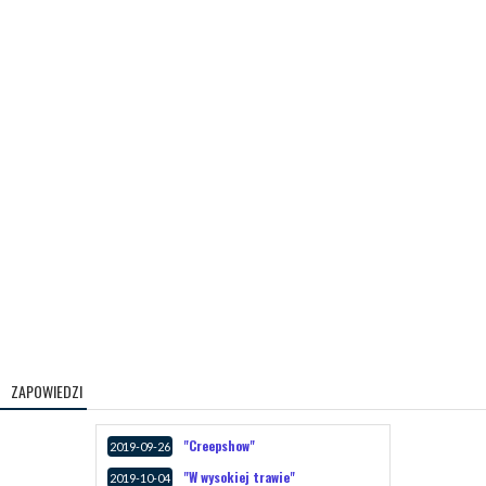
ZAPOWIEDZI
"Creepshow"
2019-09-26
"W wysokiej trawie"
2019-10-04