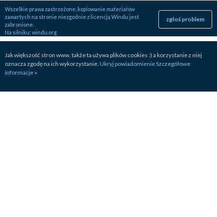
Wszelkie prawa zastrzeżone, kopiowanie materiałów
zawartych na stronie niezgodnie z licencją Windu jest
zgłoś problem
zabronione.
Na silniku:
windu.org
Jak większość stron www, także ta używa plików cookies :) a korzystanie z niej
oznacza zgodę na ich wykorzystanie.
Ukryj powiadomienie
Szczegółowe
informacje »