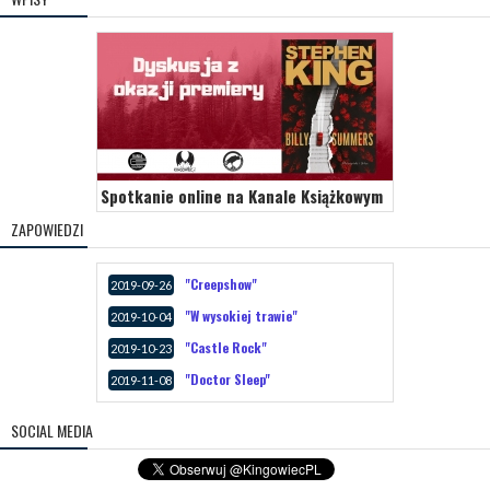
Spotkanie online na Kanale Książkowym
ZAPOWIEDZI
"Creepshow"
2019-09-26
"W wysokiej trawie"
2019-10-04
"Castle Rock"
2019-10-23
"Doctor Sleep"
2019-11-08
SOCIAL MEDIA