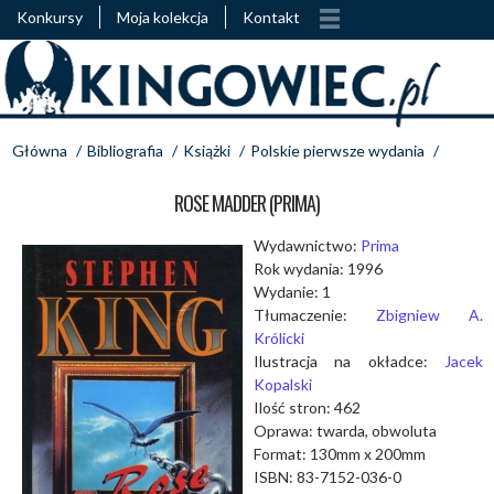
Konkursy
Moja kolekcja
Kontakt
Główna
/
Bibliografia
/
Książki
/
Polskie pierwsze wydania
/
ROSE MADDER (PRIMA)
Wydawnictwo:
Prima
Rok wydania: 1996
Wydanie: 1
Tłumaczenie:
Zbigniew A.
Królicki
Ilustracja na okładce:
Jacek
Kopalski
Ilość stron: 462
Oprawa: twarda, obwoluta
Format: 130mm x 200mm
ISBN: 83-7152-036-0