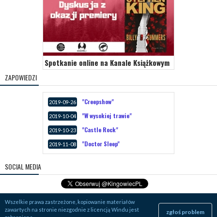
Spotkanie online na Kanale Książkowym
ZAPOWIEDZI
"Creepshow"
2019-09-26
"W wysokiej trawie"
2019-10-04
"Castle Rock"
2019-10-23
"Doctor Sleep"
2019-11-08
SOCIAL MEDIA
Wszelkie prawa zastrzeżone, kopiowanie materiałów
zawartych na stronie niezgodnie z licencją Windu jest
zgłoś problem