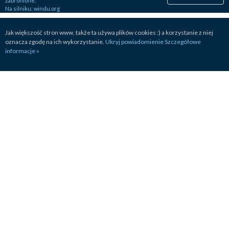
zabronione.
Na silniku:
windu.org
Jak większość stron www, także ta używa plików cookies :) a korzystanie z niej
oznacza zgodę na ich wykorzystanie.
Ukryj powiadomienie
Szczegółowe
informacje »