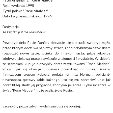
Tytuł oryginalny:
"Rose Madder"
Rok I wydania: 1995
Tytuł polski:
"Rose Madder"
Data I wydania polskiego: 1996
Dedykacja:
Ta książka jest dla Joan Marks
Pewnego dnia Rosie Daniels decyduje się porzucić swojego męża,
przed którym odczuwa paniczny strach, i pod przybranym nazwiskiem
rozpocząć nowe życie. Ucieka do innego miasta, gdzie wkrótce
zdobywa ciekawą pracę, nawiązuje znajomości i przyjaźnie. W sklepie
ze starociami kupuje niezwykły obraz zatytułowany "Rose Madder",
który - jak się okazuje - pozwala przeniknąć do innego świata.
Tymczasem tropem kobiety podąża jej mąż Norman, policjant-
psychopata, gotowy zabić każdego, kto się mu sprzeciwi. Jest już
coraz bliżej, śledzi jej przyjaciół, zdobywa jej adres. Tylko ucieczka w
świat "Rose Madder" może ocalić życie Rosie...
Szczegóły pozostałych wydań znajdują się poniżej: