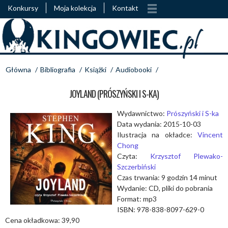
Konkursy
Moja kolekcja
Kontakt
Główna
/
Bibliografia
/
Książki
/
Audiobooki
/
JOYLAND (PRÓSZYŃSKI I S-KA)
Wydawnictwo:
Prószyński i S-ka
Data wydania: 2015-10-03
Ilustracja na okładce:
Vincent
Chong
Czyta:
Krzysztof Plewako-
Szczerbiński
Czas trwania: 9 godzin 14 minut
Wydanie: CD, pliki do pobrania
Format: mp3
ISBN: 978-838-8097-629-0
Cena okładkowa: 39,90