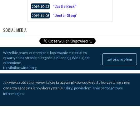
"Castle Rock"
2019-10-23
"Doctor Sleep"
2019-11-08
SOCIAL MEDIA
Wszelkie prawa zastrzeżone, kopiowanie materiałów
zawartych na stronie niezgodnie z licencją Windu jest
zgłoś problem
zabronione.
Na silniku:
windu.org
Jak większość stron www, także ta używa plików cookies :) a korzystanie z niej
oznacza zgodę na ich wykorzystanie.
Ukryj powiadomienie
Szczegółowe
informacje »