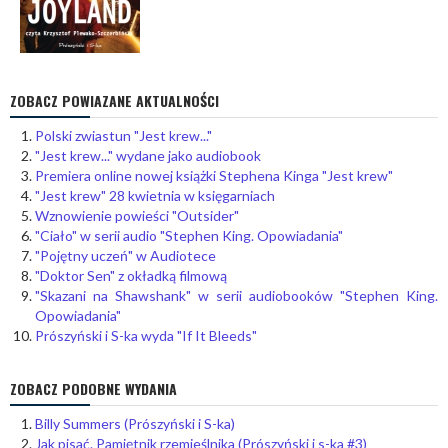
ZOBACZ POWIAZANE AKTUALNOŚCI
Polski zwiastun "Jest krew..."
"Jest krew..." wydane jako audiobook
Premiera online nowej książki Stephena Kinga "Jest krew"
"Jest krew" 28 kwietnia w księgarniach
Wznowienie powieści "Outsider"
"Ciało" w serii audio "Stephen King. Opowiadania"
"Pojętny uczeń" w Audiotece
"Doktor Sen" z okładką filmową
"Skazani na Shawshank" w serii audiobooków "Stephen King.
Opowiadania"
Prószyński i S-ka wyda "If It Bleeds"
ZOBACZ PODOBNE WYDANIA
Billy Summers (Prószyński i S-ka)
Jak pisać. Pamiętnik rzemieślnika (Prószyński i s-ka #3)