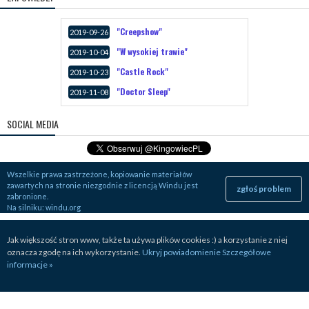
"Creepshow"
2019-09-26
"W wysokiej trawie"
2019-10-04
"Castle Rock"
2019-10-23
"Doctor Sleep"
2019-11-08
SOCIAL MEDIA
Wszelkie prawa zastrzeżone, kopiowanie materiałów
zawartych na stronie niezgodnie z licencją Windu jest
zgłoś problem
zabronione.
Na silniku:
windu.org
Jak większość stron www, także ta używa plików cookies :) a korzystanie z niej
oznacza zgodę na ich wykorzystanie.
Ukryj powiadomienie
Szczegółowe
informacje »