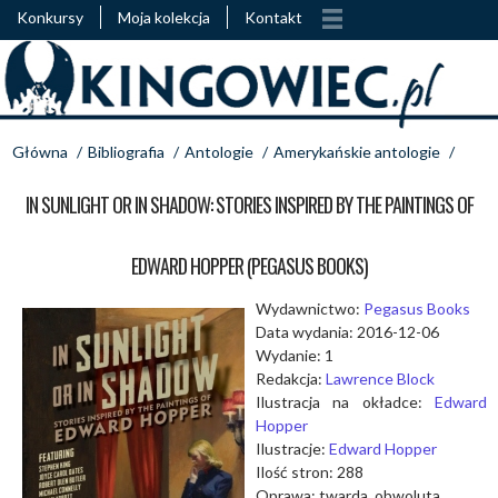
Konkursy
Moja kolekcja
Kontakt
Główna
/
Bibliografia
/
Antologie
/
Amerykańskie antologie
/
IN SUNLIGHT OR IN SHADOW: STORIES INSPIRED BY THE PAINTINGS OF
EDWARD HOPPER (PEGASUS BOOKS)
Wydawnictwo:
Pegasus Books
Data wydania: 2016-12-06
Wydanie: 1
Redakcja:
Lawrence Block
Ilustracja na okładce:
Edward
Hopper
Ilustracje:
Edward Hopper
Ilość stron: 288
Oprawa: twarda, obwoluta