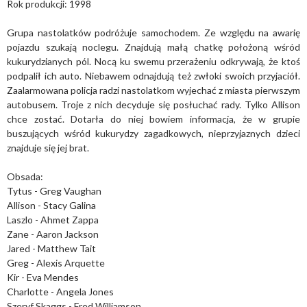
Rok produkcji: 1998
Grupa nastolatków podróżuje samochodem. Ze względu na awarię
pojazdu szukają noclegu. Znajdują małą chatkę położoną wśród
kukurydzianych pól. Nocą ku swemu przerażeniu odkrywają, że ktoś
podpalił ich auto. Niebawem odnajdują też zwłoki swoich przyjaciół.
Zaalarmowana policja radzi nastolatkom wyjechać z miasta pierwszym
autobusem. Troje z nich decyduje się posłuchać rady. Tylko Allison
chce zostać. Dotarła do niej bowiem informacja, że w grupie
buszujących wśród kukurydzy zagadkowych, nieprzyjaznych dzieci
znajduje się jej brat.
Obsada:
Tytus - Greg Vaughan
Allison - Stacy Galina
Laszlo - Ahmet Zappa
Zane - Aaron Jackson
Jared - Matthew Tait
Greg - Alexis Arquette
Kir - Eva Mendes
Charlotte - Angela Jones
Szeryf Skaggs - Fred Williamson