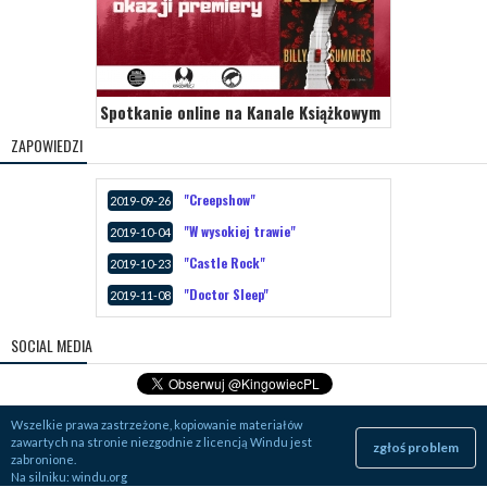
Spotkanie online na Kanale Książkowym
ZAPOWIEDZI
"Creepshow"
2019-09-26
"W wysokiej trawie"
2019-10-04
"Castle Rock"
2019-10-23
"Doctor Sleep"
2019-11-08
SOCIAL MEDIA
Wszelkie prawa zastrzeżone, kopiowanie materiałów
zawartych na stronie niezgodnie z licencją Windu jest
zgłoś problem
zabronione.
Na silniku:
windu.org