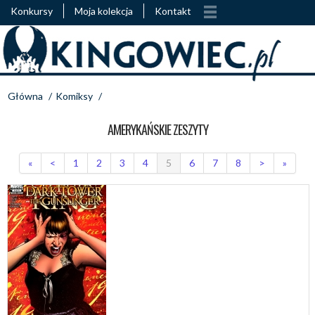
Konkursy
Moja kolekcja
Kontakt
Główna
/
Komiksy
/
AMERYKAŃSKIE ZESZYTY
«
<
1
2
3
4
5
6
7
8
>
»