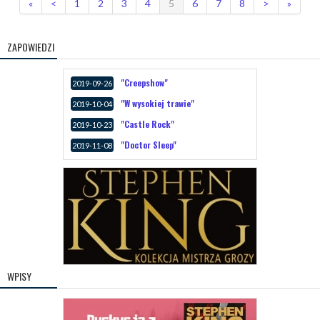
«
<
1
2
3
4
5
6
7
8
>
»
ZAPOWIEDZI
"Creepshow"
2019-09-26
"W wysokiej trawie"
2019-10-04
"Castle Rock"
2019-10-23
"Doctor Sleep"
2019-11-08
WPISY