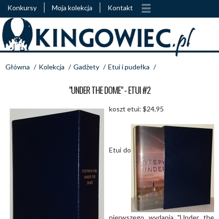
Konkursy
Moja kolekcja
Kontakt
Główna
/
Kolekcja
/
Gadżety
/
Etui i pudełka
/
"UNDER THE DOME" - ETUI #2
koszt etui: $24,95
Etui do
pierwszego wydania "Under the