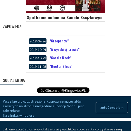
Spotkanie online na Kanale Książkowym
ZAPOWIEDZI
"Creepshow"
2019-09-26
"W wysokiej trawie"
2019-10-04
"Castle Rock"
2019-10-23
"Doctor Sleep"
2019-11-08
SOCIAL MEDIA
Wszelkie prawa zastrzeżone, kopiowanie materiałów
zawartych na stronie niezgodnie z licencją Windu jest
zgłoś problem
zabronione.
Na silniku:
windu.org
Jak większość stron www, także ta używa plików cookies :) a korzystanie z niej