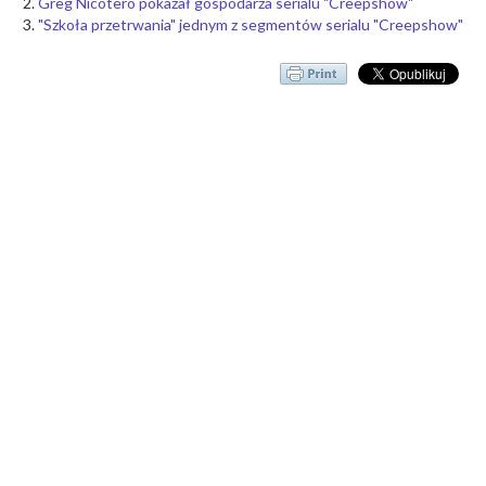
Greg Nicotero pokazał gospodarza serialu "Creepshow"
"Szkoła przetrwania" jednym z segmentów serialu "Creepshow"