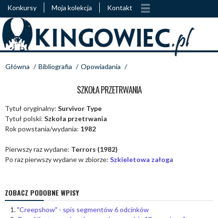
Konkursy
Moja kolekcja
Kontakt
Główna
/
Bibliografia
/
Opowiadania
/
SZKOŁA PRZETRWANIA
Tytuł oryginalny:
Survivor Type
Tytuł polski:
Szkoła przetrwania
Rok powstania/wydania:
1982
Pierwszy raz wydane:
Terrors (1982)
Po raz pierwszy wydane w zbiorze:
Szkieletowa załoga
ZOBACZ PODOBNE WPISY
"Creepshow" - spis segmentów 6 odcinków