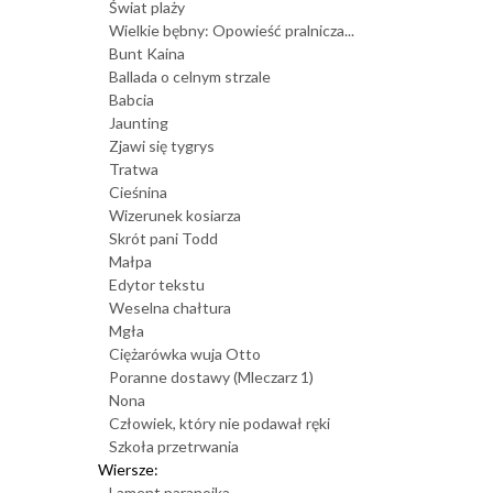
Świat plaży
Wielkie bębny: Opowieść pralnicza...
Bunt Kaina
Ballada o celnym strzale
Babcia
Jaunting
Zjawi się tygrys
Tratwa
Cieśnina
Wizerunek kosiarza
Skrót pani Todd
Małpa
Edytor tekstu
Weselna chałtura
Mgła
Ciężarówka wuja Otto
Poranne dostawy (Mleczarz 1)
Nona
Człowiek, który nie podawał ręki
Szkoła przetrwania
Wiersze:
Lament paranoika