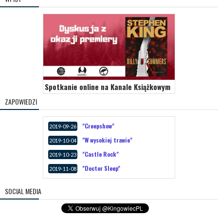
Spotkanie online na Kanale Książkowym
ZAPOWIEDZI
"Creepshow"
2019-09-26
"W wysokiej trawie"
2019-10-04
"Castle Rock"
2019-10-23
"Doctor Sleep"
2019-11-08
SOCIAL MEDIA