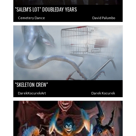
"SALEM'S LOT" DOUBLEDAY YEARS
Cemetery Dance
David Palumbo
"SKELETON CREW"
DarekKocurekArt
Darek Kocurek