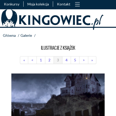
Konkursy
Moja kolekcja
Kontakt
Główna
/
Galerie
/
ILUSTRACJE Z KSIĄŻEK
«
<
1
2
3
4
5
>
»