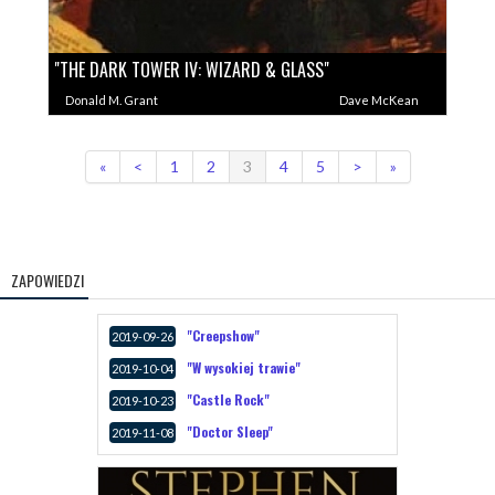
"THE DARK TOWER IV: WIZARD & GLASS"
Donald M. Grant
Dave McKean
«
<
1
2
3
4
5
>
»
ZAPOWIEDZI
"Creepshow"
2019-09-26
"W wysokiej trawie"
2019-10-04
"Castle Rock"
2019-10-23
"Doctor Sleep"
2019-11-08