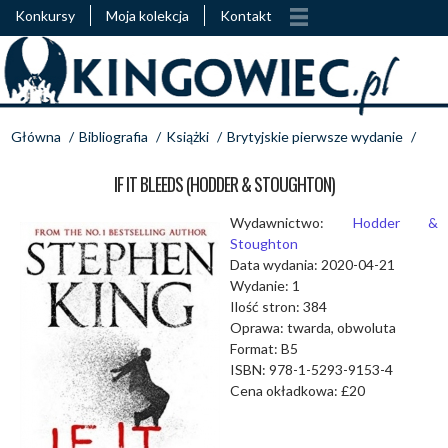
Konkursy
Moja kolekcja
Kontakt
Główna
/
Bibliografia
/
Książki
/
Brytyjskie pierwsze wydanie
/
IF IT BLEEDS (HODDER & STOUGHTON)
Wydawnictwo:
Hodder &
Stoughton
Data wydania: 2020-04-21
Wydanie: 1
Ilość stron: 384
Oprawa: twarda, obwoluta
Format: B5
ISBN: 978-1-5293-9153-4
Cena okładkowa: £20