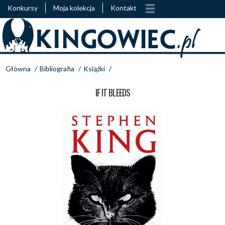
Konkursy
Moja kolekcja
Kontakt
Główna
/
Bibliografia
/
Książki
/
IF IT BLEEDS