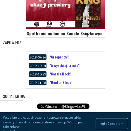
Spotkanie online na Kanale Książkowym
ZAPOWIEDZI
"Creepshow"
2019-09-26
"W wysokiej trawie"
2019-10-04
"Castle Rock"
2019-10-23
"Doctor Sleep"
2019-11-08
SOCIAL MEDIA
Wszelkie prawa zastrzeżone, kopiowanie materiałów
zawartych na stronie niezgodnie z licencją Windu jest
zgłoś problem
zabronione.