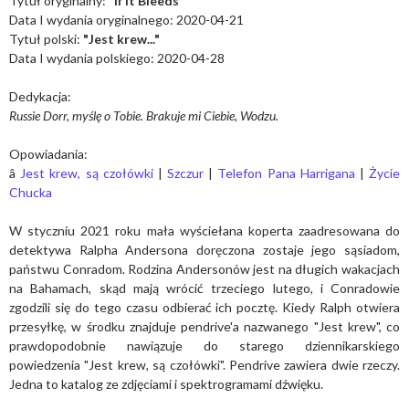
Tytuł oryginalny:
"If It Bleeds"
Data I wydania oryginalnego: 2020-04-21
Tytuł polski:
"Jest krew..."
Data I wydania polskiego: 2020-04-28
Dedykacja:
Russie Dorr, myślę o Tobie. Brakuje mi Ciebie, Wodzu.
Opowiadania:
â
Jest krew, są czołówki
|
Szczur
|
Telefon Pana Harrigana
|
Życie
Chucka
W styczniu 2021 roku mała wyściełana koperta zaadresowana do
detektywa Ralpha Andersona doręczona zostaje jego sąsiadom,
państwu Conradom. Rodzina Andersonów jest na długich wakacjach
na Bahamach, skąd mają wrócić trzeciego lutego, i Conradowie
zgodzili się do tego czasu odbierać ich pocztę. Kiedy Ralph otwiera
przesyłkę, w środku znajduje pendrive'a nazwanego "Jest krew", co
prawdopodobnie nawiązuje do starego dziennikarskiego
powiedzenia "Jest krew, są czołówki". Pendrive zawiera dwie rzeczy.
Jedna to katalog ze zdjęciami i spektrogramami dźwięku.