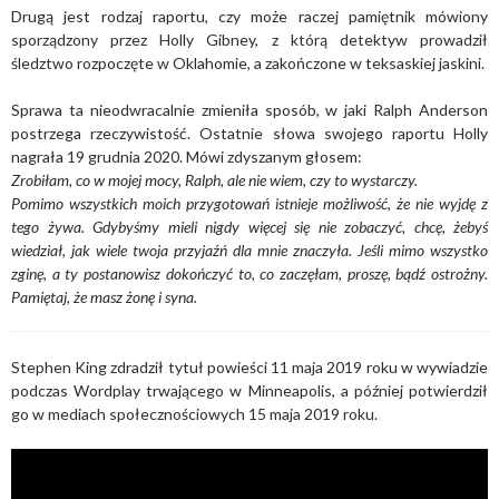
Drugą jest rodzaj raportu, czy może raczej pamiętnik mówiony
sporządzony przez Holly Gibney, z którą detektyw prowadził
śledztwo rozpoczęte w Oklahomie, a zakończone w teksaskiej jaskini.
Sprawa ta nieodwracalnie zmieniła sposób, w jaki Ralph Anderson
postrzega rzeczywistość. Ostatnie słowa swojego raportu Holly
nagrała 19 grudnia 2020. Mówi zdyszanym głosem:
Zrobiłam, co w mojej mocy, Ralph, ale nie wiem, czy to wystarczy.
Pomimo wszystkich moich przygotowań istnieje możliwość, że nie wyjdę z
tego żywa. Gdybyśmy mieli nigdy więcej się nie zobaczyć, chcę, żebyś
wiedział, jak wiele twoja przyjaźń dla mnie znaczyła. Jeśli mimo wszystko
zginę, a ty postanowisz dokończyć to, co zaczęłam, proszę, bądź ostrożny.
Pamiętaj, że masz żonę i syna.
Stephen King zdradził tytuł powieści 11 maja 2019 roku w wywiadzie
podczas Wordplay trwającego w Minneapolis, a później potwierdził
go w mediach społecznościowych 15 maja 2019 roku.