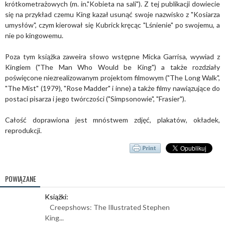
krótkometrażowych (m. in."Kobieta na sali"). Z tej publikacji dowiecie
się na przykład czemu King kazał usunąć swoje nazwisko z "Kosiarza
umysłów", czym kierował się Kubrick kręcąc "Lśnienie" po swojemu, a
nie po kingowemu.
Poza tym książka zaweira słowo wstępne Micka Garrisa, wywiad z
Kingiem ("The Man Who Would be King") a także rozdziały
poświęcone niezrealizowanym projektom filmowym ("The Long Walk",
"The Mist" (1979), "Rose Madder" i inne) a także filmy nawiązujące do
postaci pisarza i jego twórczości ("Simpsonowie", "Frasier").
Całość doprawiona jest mnóstwem zdjęć, plakatów, okładek,
reprodukcji.
POWIĄZANE
Książki:
Creepshows: The Illustrated Stephen
King...