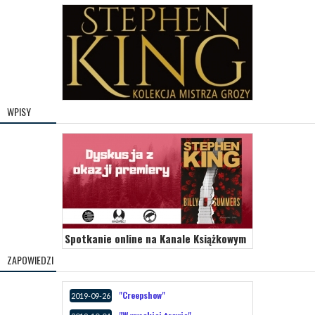
WPISY
Spotkanie online na Kanale Książkowym
ZAPOWIEDZI
"Creepshow"
2019-09-26