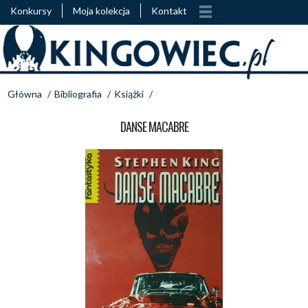
Konkursy
Moja kolekcja
Kontakt
Główna
/
Bibliografia
/
Książki
/
DANSE MACABRE