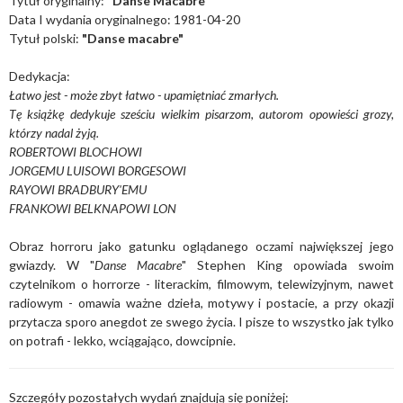
Tytuł oryginalny:
"Danse Macabre"
Data I wydania oryginalnego: 1981-04-20
Tytuł polski:
"Danse macabre"
Dedykacja:
Łatwo jest - może zbyt łatwo - upamiętniać zmarłych.
Tę książkę dedykuje sześciu wielkim pisarzom, autorom opowieści grozy,
którzy nadal żyją.
ROBERTOWI BLOCHOWI
JORGEMU LUISOWI BORGESOWI
RAYOWI BRADBURY'EMU
FRANKOWI BELKNAPOWI LON
Obraz horroru jako gatunku oglądanego oczami największej jego
gwiazdy. W "
Danse Macabre
" Stephen King opowiada swoim
czytelnikom o horrorze - literackim, filmowym, telewizyjnym, nawet
radiowym - omawia ważne dzieła, motywy i postacie, a przy okazji
przytacza sporo anegdot ze swego życia. I pisze to wszystko jak tylko
on potrafi - lekko, wciągająco, dowcipnie.
Szczegóły pozostałych wydań znajdują się poniżej: