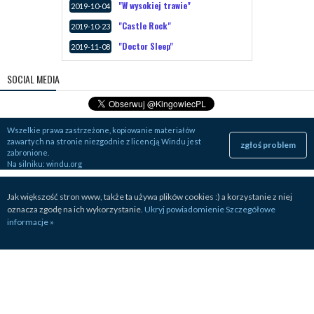
"W wysokiej trawie"
2019-10-04
"Castle Rock"
2019-10-23
"Doctor Sleep"
2019-11-08
SOCIAL MEDIA
Wszelkie prawa zastrzeżone, kopiowanie materiałów
zawartych na stronie niezgodnie z licencją Windu jest
zgłoś problem
zabronione.
Na silniku:
windu.org
Jak większość stron www, także ta używa plików cookies :) a korzystanie z niej
oznacza zgodę na ich wykorzystanie.
Ukryj powiadomienie
Szczegółowe
informacje »