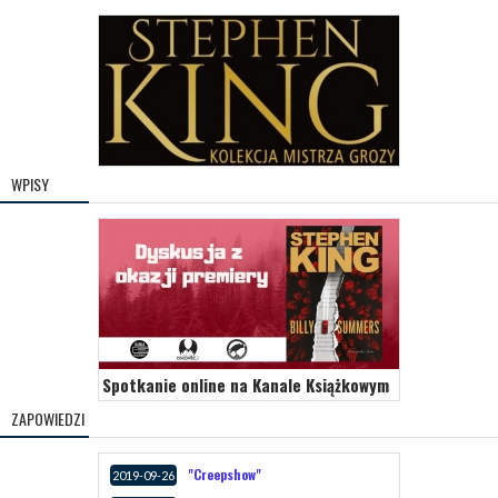
WPISY
Spotkanie online na Kanale Książkowym
ZAPOWIEDZI
"Creepshow"
2019-09-26