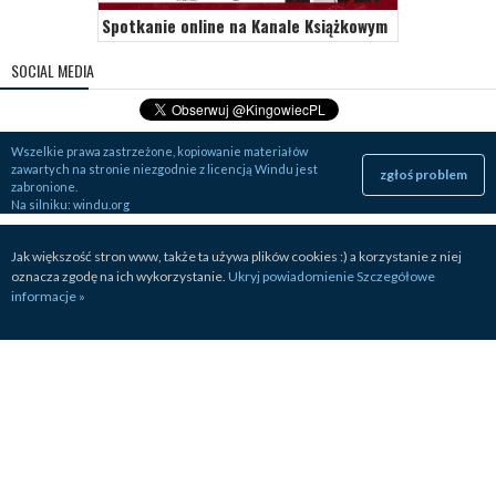
Spotkanie online na Kanale Książkowym
SOCIAL MEDIA
Wszelkie prawa zastrzeżone, kopiowanie materiałów
zawartych na stronie niezgodnie z licencją Windu jest
zgłoś problem
zabronione.
Na silniku:
windu.org
Jak większość stron www, także ta używa plików cookies :) a korzystanie z niej
oznacza zgodę na ich wykorzystanie.
Ukryj powiadomienie
Szczegółowe
informacje »