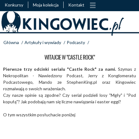
Konkursy
Moja kolekcja
Kontakt
Główna
/
Artykuły i wywiady
/
Podcasty
/
WITAJCIE W "CASTLE ROCK"
Pierwsze trzy odcinki serialu "Castle Rock" za nami.
Szymas z
Nekropolitan - Nawiedzony Podcast, Jerry z Konglomeratu
Podcastowego, Mando ze StephenKing.pl oraz Kingowiec
rozmaiwają o swoich wrażeniach.
Czy nasze opinie są zgodne? Czy serial podzieli losy "Mgły" i "Pod
kopułą"? Jak podobają nam się liczne nawiązania i easter eggi?
O tym wszystkim posłuchacie poniżej