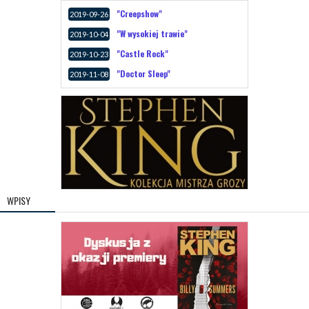
"Creepshow"
2019-09-26
"W wysokiej trawie"
2019-10-04
"Castle Rock"
2019-10-23
"Doctor Sleep"
2019-11-08
WPISY