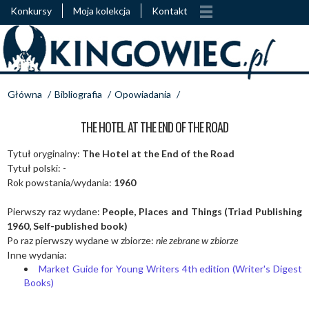
Konkursy
Moja kolekcja
Kontakt
Główna
/
Bibliografia
/
Opowiadania
/
THE HOTEL AT THE END OF THE ROAD
Tytuł oryginalny:
The Hotel at the End of the Road
Tytuł polski: -
Rok powstania/wydania:
1960
Pierwszy raz wydane:
People, Places and Things (Triad Publishing
1960, Self-published book)
Po raz pierwszy wydane w zbiorze:
nie zebrane w zbiorze
Inne wydania:
Market Guide for Young Writers 4th edition (Writer's Digest
Books)