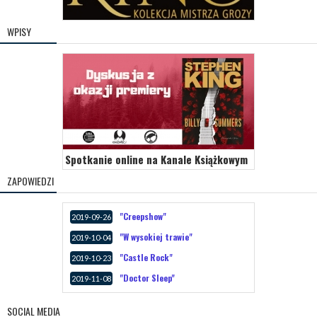
WPISY
Spotkanie online na Kanale Książkowym
ZAPOWIEDZI
"Creepshow"
2019-09-26
"W wysokiej trawie"
2019-10-04
"Castle Rock"
2019-10-23
"Doctor Sleep"
2019-11-08
SOCIAL MEDIA