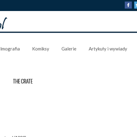
ilmografia
Komiksy
Galerie
Artykuły i wywiady
THE CRATE