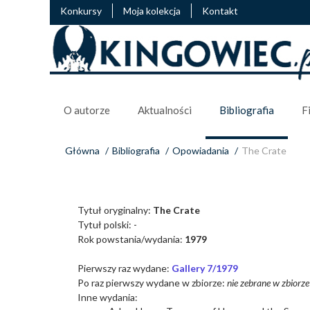
Konkursy
Moja kolekcja
Kontakt
O autorze
Aktualności
Bibliografia
F
Główna
/
Bibliografia
/
Opowiadania
/
The Crate
Tytuł oryginalny:
The Crate
Tytuł polski: -
Rok powstania/wydania:
1979
Pierwszy raz wydane:
Gallery 7/1979
Po raz pierwszy wydane w zbiorze:
nie zebrane w zbiorze
Inne wydania: