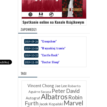
Spotkanie online na Kanale Książkowym
ZAPOWIEDZI
"Creepshow"
2019-09-26
"W wysokiej trawie"
2019-10-04
"Castle Rock"
2019-10-23
"Doctor Sleep"
2019-11-08
TAGI
Vincent Chong
Jae Lee
Roberto
Peter David
Aguirre Sacasa
Albatros
Robin
Autograf
Marvel
Furth
Jacek Kopalski