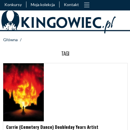
Konkursy
Moja kolekcja
Kontakt
Główna
/
TAGI
Carrie (Cemetery Dance) Doubleday Years Artist