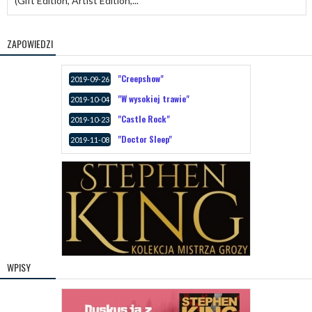
(Gift Edition, Artist Edition,...
ZAPOWIEDZI
"Creepshow"
2019-09-26
"W wysokiej trawie"
2019-10-04
"Castle Rock"
2019-10-23
"Doctor Sleep"
2019-11-08
WPISY