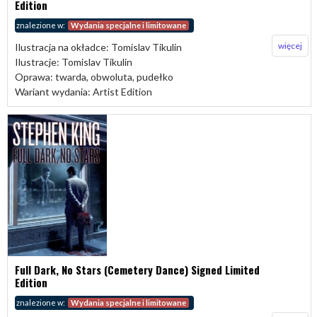
Edition
znalezione w:
Wydania specjalne i limitowane
więcej
Ilustracja na okładce: Tomislav Tikulin
Ilustracje: Tomislav Tikulin
Oprawa: twarda, obwoluta, pudełko
Wariant wydania: Artist Edition
Full Dark, No Stars (Cemetery Dance) Signed Limited
Edition
znalezione w:
Wydania specjalne i limitowane