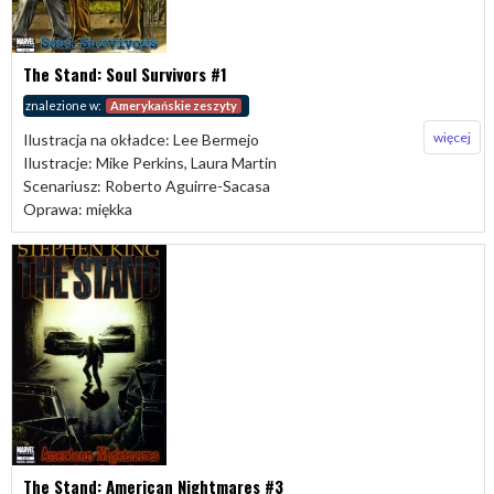
The Stand: Soul Survivors #1
znalezione w:
Amerykańskie zeszyty
więcej
Ilustracja na okładce: Lee Bermejo
Ilustracje: Mike Perkins, Laura Martin
Scenariusz: Roberto Aguirre-Sacasa
Oprawa: miękka
The Stand: American Nightmares #3