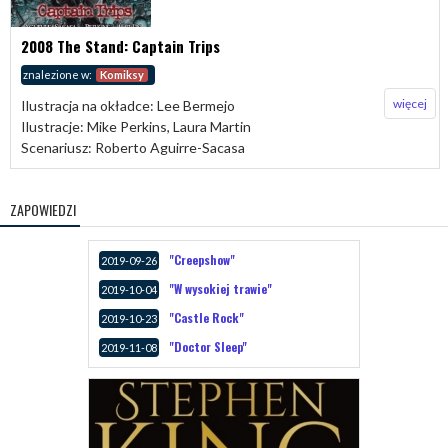
2008 The Stand: Captain Trips
znalezione w:
Komiksy
więcej
Ilustracja na okładce: Lee Bermejo
Ilustracje: Mike Perkins, Laura Martin
Scenariusz: Roberto Aguirre-Sacasa
ZAPOWIEDZI
"Creepshow"
2019-09-26
"W wysokiej trawie"
2019-10-04
"Castle Rock"
2019-10-23
"Doctor Sleep"
2019-11-08