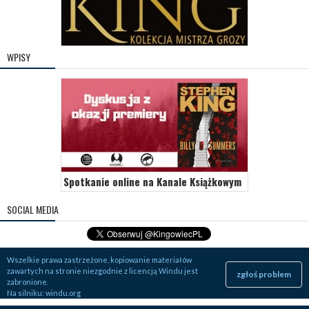
WPISY
Spotkanie online na Kanale Książkowym
SOCIAL MEDIA
Wszelkie prawa zastrzeżone, kopiowanie materiałów
zawartych na stronie niezgodnie z licencją Windu jest
zgłoś problem
zabronione.
Na silniku:
windu.org