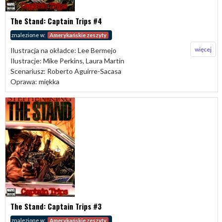
The Stand: Captain Trips #4
znalezione w:
Amerykańskie zeszyty
więcej
Ilustracja na okładce: Lee Bermejo
Ilustracje: Mike Perkins, Laura Martin
Scenariusz: Roberto Aguirre-Sacasa
Oprawa: miękka
The Stand: Captain Trips #3
znalezione w:
Amerykańskie zeszyty