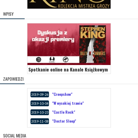
WPISY
Spotkanie online na Kanale Książkowym
ZAPOWIEDZI
"Creepshow"
2019-09-26
"W wysokiej trawie"
2019-10-04
"Castle Rock"
2019-10-23
"Doctor Sleep"
2019-11-08
SOCIAL MEDIA