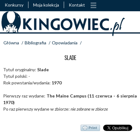
Konkursy
Moja kolekcja
Kontakt
Główna
/
Bibliografia
/
Opowiadania
/
SLADE
Tytuł oryginalny:
Slade
Tytuł polski: -
Rok powstania/wydania:
1970
Pierwszy raz wydane:
The Maine Campus (11 czerwca - 6 sierpnia
1970)
Po raz pierwszy wydane w zbiorze:
nie zebrane w zbiorze