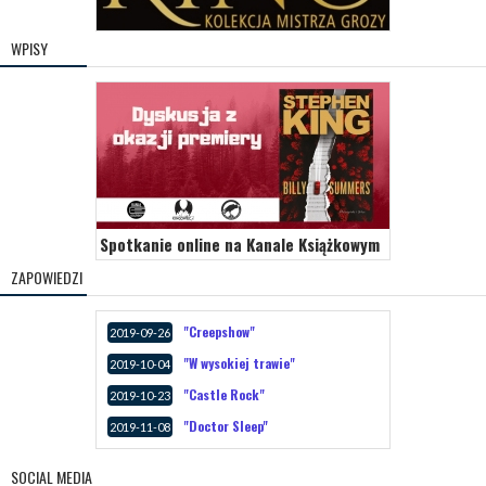
WPISY
Spotkanie online na Kanale Książkowym
ZAPOWIEDZI
"Creepshow"
2019-09-26
"W wysokiej trawie"
2019-10-04
"Castle Rock"
2019-10-23
"Doctor Sleep"
2019-11-08
SOCIAL MEDIA