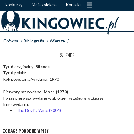
Konkursy
Moja kolekcja
Kontakt
Główna
/
Bibliografia
/
Wiersze
/
SILENCE
Tytuł oryginalny:
Silence
Tytuł polski: -
Rok powstania/wydania:
1970
Pierwszy raz wydane:
Moth (1970)
Po raz pierwszy wydane w zbiorze:
nie zebrane w zbiorze
Inne wydania:
The Devil's Wine (2004)
ZOBACZ PODOBNE WPISY