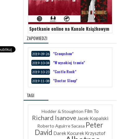
Spotkanie online na Kanale Książkowym
ZAPOWIEDZI
"Creepshow"
2019-09-26
"W wysokiej trawie"
2019-10-04
"Castle Rock"
2019-10-23
"Doctor Sleep"
2019-11-08
TAGI
Hodder & Stoughton
Film To
Richard Isanove
Jacek Kopalski
Peter
Roberto Aguirre Sacasa
David
Krzysztof
Darek Kocurek