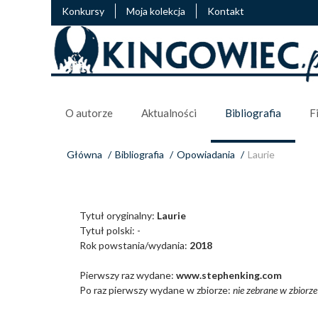
Konkursy
Moja kolekcja
Kontakt
O autorze
Aktualności
Bibliografia
F
Główna
/
Bibliografia
/
Opowiadania
/
Laurie
Tytuł oryginalny:
Laurie
Tytuł polski: -
Rok powstania/wydania:
2018
Pierwszy raz wydane:
www.stephenking.com
Po raz pierwszy wydane w zbiorze:
nie zebrane w zbiorze