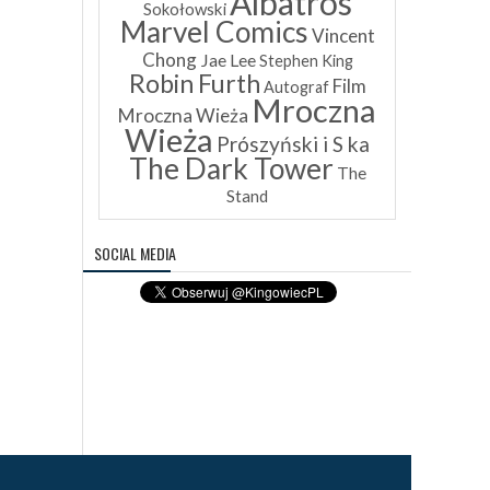
Albatros
Sokołowski
Marvel Comics
Vincent
Chong
Jae Lee
Stephen King
Robin Furth
Film
Autograf
Mroczna
Mroczna Wieża
Wieża
Prószyński i S ka
The Dark Tower
The
Stand
SOCIAL MEDIA