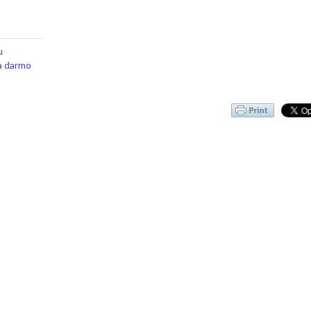
u
a darmo