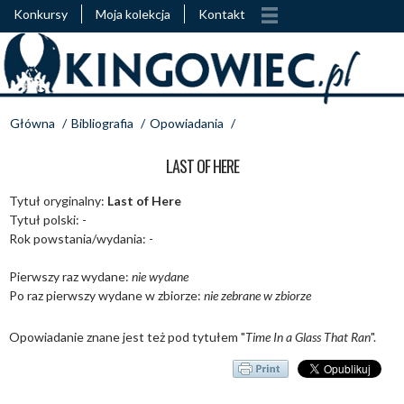
Konkursy
Moja kolekcja
Kontakt
Główna
/
Bibliografia
/
Opowiadania
/
LAST OF HERE
Tytuł oryginalny:
Last of Here
Tytuł polski: -
Rok powstania/wydania: -
Pierwszy raz wydane:
nie wydane
Po raz pierwszy wydane w zbiorze:
nie zebrane w zbiorze
Opowiadanie znane jest też pod tytułem "
Time In a Glass That Ran
".