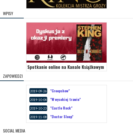
WPISY
Spotkanie online na Kanale Książkowym
ZAPOWIEDZI
"Creepshow"
2019-09-26
"W wysokiej trawie"
2019-10-04
"Castle Rock"
2019-10-23
"Doctor Sleep"
2019-11-08
SOCIAL MEDIA